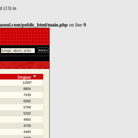
 (13) in
asoul.com/public_html/main.php
on line
9
Dëgjuar
12097
8804
7439
6992
5708
5332
4950
4759
4490