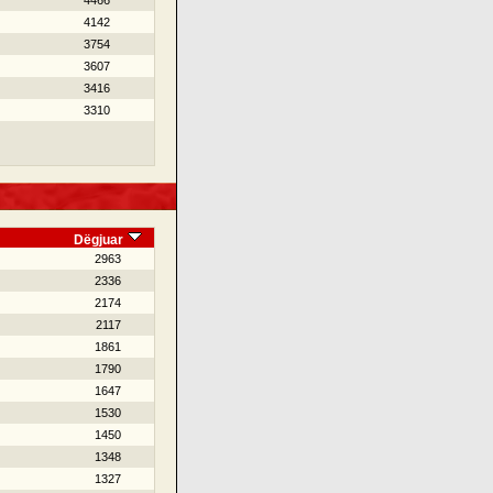
4466
4142
3754
3607
3416
3310
Dëgjuar
2963
2336
2174
2117
1861
1790
1647
1530
1450
1348
1327