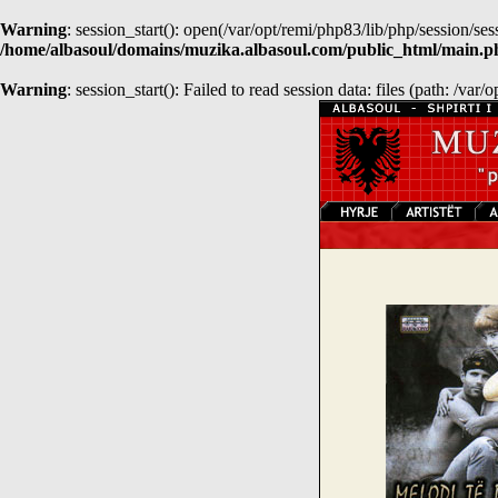
Warning
: session_start(): open(/var/opt/remi/php83/lib/php/sessio
/home/albasoul/domains/muzika.albasoul.com/public_html/main.p
Warning
: session_start(): Failed to read session data: files (path: /var