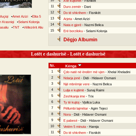
10
A të kujtohet
- Fisnikët
11
Duro zemër
- Dani
12
Do të shkrihem
- Fisnikët
Muçiqi
•
Amet Azizi
•
Elita 5
13
Arjeta
- Amet Azizi
 Krasniqi
•
Selami Kolonja
14
Nata e gjorë
- Nazmi Belica
lasaliu
•
TNT
•
Vëllezërit Aliu
15
Erë borziloku
- Selami Kolonja
Dëgjo Albumin
Lotët e dashurisë - Lotët e dashurisë
Nr.
Kënga
1
Çdo natë në ëndërr më vjen
- Xhelal Xheladini
2
Ndarja jonë
- Didi - Hidaver Osmani
3
Një mbrëmje vere
- Nazmi Belica
4
Lulja e kujtimit
- Sunaj Raimi
5
Zeshkanja ime
- Trix
6
Ty të kujtoj
- Vjollca Luka
7
Pëllumbi lajmëtar
- Agim Tejeci
8
Nora
- Didi - Hidaver Osmani
9
E pabesë
- Didi - Hidaver Osmani
10
Vetëm 5 minuta
- Hareja
11
Do të shkrihem
- Fisnikët