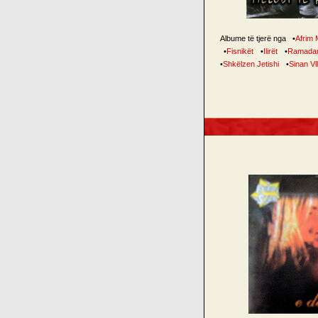
Albume të tjerë nga
•
Afrim 
•
Fisnikët
•
Ilirët
•
Ramadan
•
Shkëlzen Jetishi
•
Sinan Vl