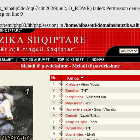
n/sess_mlba8p5do7qq6740n202r9juu2, O_RDWR) failed: Permission denied
hp
on line
9
/opt/remi/php83/lib/php/session) in
/home/albasoul/domains/muzika.alb
Melodi të pavdekshme - Melodi të pavdekshme
Nr.
Kënga
1
Xhelozia
- Afrim Muciqi
2
Bjondina
- TNT
3
Puthjet tona
- Vëllezërit Aliu
4
Mora testin
- Ilirët
5
Hapi sytë e zezë
- Sinan Vllasaliu
6
Gurbeti
- Nazmi Belica
7
Kalaja e Ulqinit
- Xeni
8
Dyqind ditë
- TNT
9
Dua të vdes
- Elita5