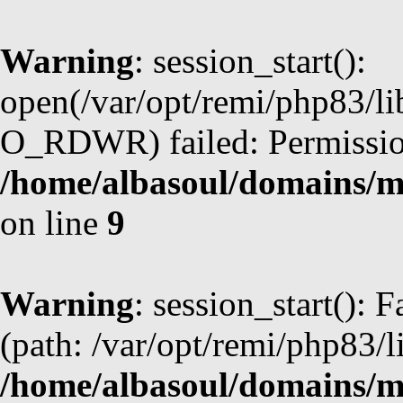
Warning
: session_start():
open(/var/opt/remi/php83/li
O_RDWR) failed: Permission
/home/albasoul/domains/m
on line
9
Warning
: session_start(): F
(path: /var/opt/remi/php83/l
/home/albasoul/domains/m