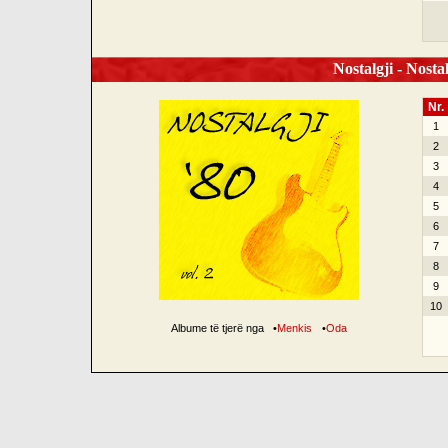
Nostalgji - Nostal
Nr.
1
2
3
4
5
6
7
8
9
10
Albume të tjerë nga
•
Menkis
•
Oda