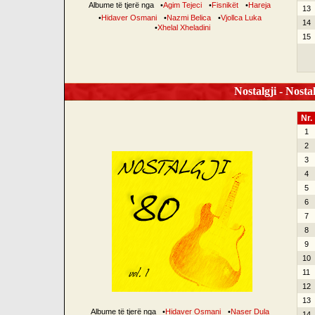
Albume të tjerë nga
•
Agim Tejeci
•
Fisnikët
•
Hareja
13
•
Hidaver Osmani
•
Nazmi Belica
•
Vjollca Luka
14
•
Xhelal Xheladini
15
Nostalgji - Nostal
Nr.
1
2
3
4
5
6
7
8
9
10
11
12
13
Albume të tjerë nga
•
Hidaver Osmani
•
Naser Dula
14