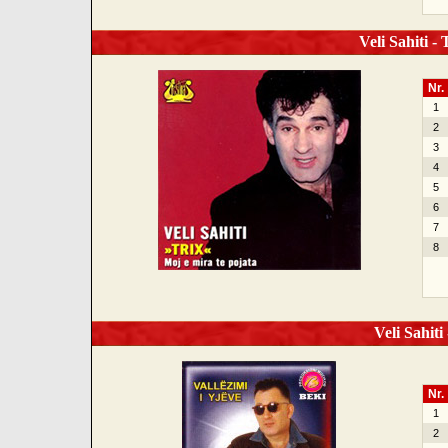
Veli Sahiti - 
Nr.
1
2
3
4
5
6
7
8
Veli Sahiti 
Nr.
1
2