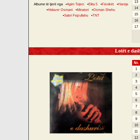
13
Albume të tjerë nga
•
Agim Tejeci
•
Elita 5
•
Fisnikët
•
Hareja
14
•
Hidaver Osmani
•
Minatori
•
Osman Shehu
15
•
Sabri Fejzullahu
•
TNT
16
17
Lotët e dash
Nr.
1
2
3
4
5
6
7
8
9
10
11
12