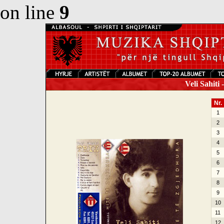
on line
9
Veli Sahiti 
Nr.
1
2
3
4
5
6
7
8
9
10
11
12