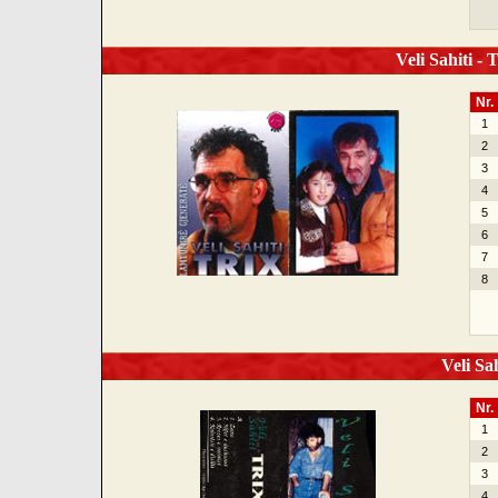
Veli Sahiti - 
Nr.
1
2
3
4
5
6
7
8
Veli Sah
Nr.
1
2
3
4