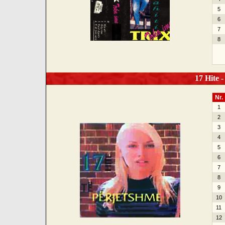
5
6
7
8
17 Hite -
Nr.
1
2
3
4
5
6
7
8
9
10
11
12