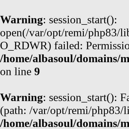
Warning
: session_start():
open(/var/opt/remi/php83/l
O_RDWR) failed: Permission
/home/albasoul/domains/m
on line
9
Warning
: session_start(): F
(path: /var/opt/remi/php83/l
/home/albasoul/domains/m