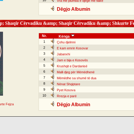
10
Vra me plumba e djegë me flakë
Dëgjo Albumin
; Shaqir Cërvadiku &amp; Shaqir Cërvadiku &amp; Shkurte Fe
Nr.
Kënga
1
Çohu djelmni
2
E kam emrin Kosovar
3
Jabanxhi
4
Jam e bija e Kosovës
5
Krushqit e Dardanisë
6
Malli djeg për Mëmëdhenë
7
Mëmëdhe sa shumë të dua
8
Nënat Shqiptare
9
Pyet Kosova
10
Rrezja e parë
Dëgjo Albumin
rte Fejza