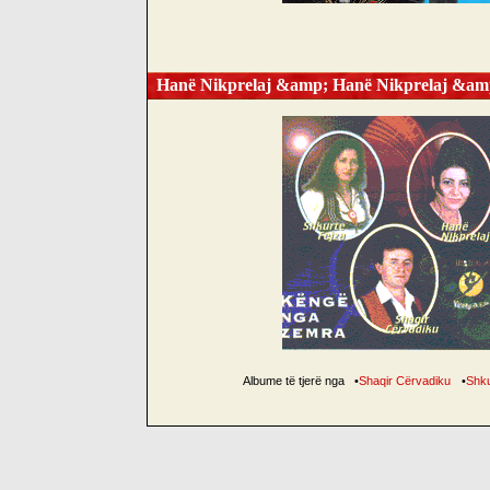
Hanë Nikprelaj &amp; Hanë Nikprelaj &amp
Albume të tjerë nga
•
Shaqir Cërvadiku
•
Shku