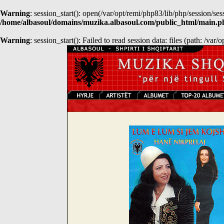
Warning
: session_start(): open(/var/opt/remi/php83/lib/php/sessio
/home/albasoul/domains/muzika.albasoul.com/public_html/main.p
Warning
: session_start(): Failed to read session data: files (path: /var