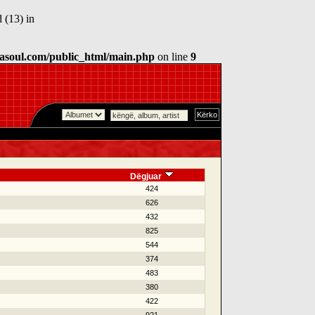
 (13) in
asoul.com/public_html/main.php
on line
9
Dëgjuar
424
626
432
825
544
374
483
380
422