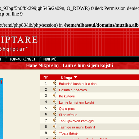
n/sess_93bgf5n6fbk299jgh545e2a09n, O_RDWR) failed: Permission denied
hp
on line
9
/opt/remi/php83/lib/php/session) in
/home/albasoul/domains/muzika.alb
Hanë Nikprelaj - Lum e lum si jem kojshi
Nr.
Kënga
1
Bukurinë kush nuk e don
2
Dasma e Kosovës
3
Kë kujtove
4
Lum e lum si jem kojshi
5
Qaj e pres
6
Si po m’thue
7
Tan Gjakovën kam gjini
8
Tash që ra muri i Berlinit
9
T’pata thënë