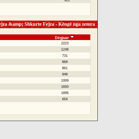
921
jza &amp; Shkurte Fejza - Këngë nga zemra
Dëgjuar
2223
1248
731
869
861
948
1009
1693
1895
654