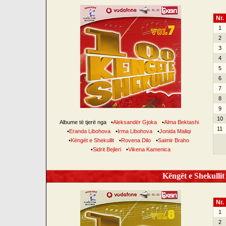
Nr.
1
2
3
4
5
6
7
8
9
10
Albume të tjerë nga
•
Aleksandër Gjoka
•
Alma Bektashi
11
•
Eranda Libohova
•
Irma Libohova
•
Jonida Maliqi
•
Këngët e Shekullit
•
Rovena Dilo
•
Saimir Braho
•
Sidrit Bejleri
•
Vikena Kamenica
Këngët e Shekullit 
Nr.
1
2