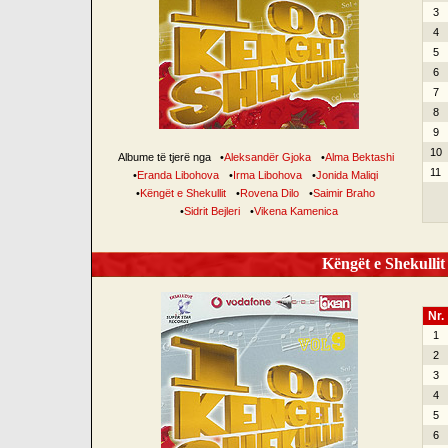
3
4
5
6
7
8
9
10
Albume të tjerë nga
•
Aleksandër Gjoka
•
Alma Bektashi
11
•
Eranda Libohova
•
Irma Libohova
•
Jonida Maliqi
•
Këngët e Shekullit
•
Rovena Dilo
•
Saimir Braho
•
Sidrit Bejleri
•
Vikena Kamenica
Këngët e Shekullit 
Nr.
1
2
3
4
5
6