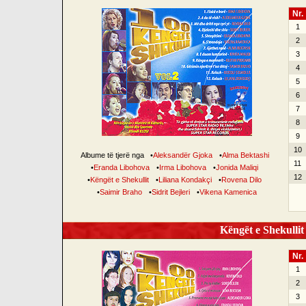
Nr.
1
2
3
4
5
6
7
8
9
10
Albume të tjerë nga
•
Aleksandër Gjoka
•
Alma Bektashi
11
•
Eranda Libohova
•
Irma Libohova
•
Jonida Maliqi
12
•
Këngët e Shekullit
•
Liliana Kondakçi
•
Rovena Dilo
•
Saimir Braho
•
Sidrit Bejleri
•
Vikena Kamenica
Këngët e Shekullit 
Nr.
1
2
3