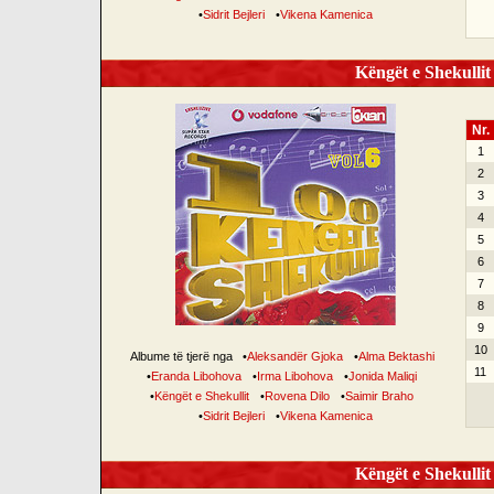
•
Sidrit Bejleri
•
Vikena Kamenica
Këngët e Shekullit 
Nr.
1
2
3
4
5
6
7
8
9
10
Albume të tjerë nga
•
Aleksandër Gjoka
•
Alma Bektashi
11
•
Eranda Libohova
•
Irma Libohova
•
Jonida Maliqi
•
Këngët e Shekullit
•
Rovena Dilo
•
Saimir Braho
•
Sidrit Bejleri
•
Vikena Kamenica
Këngët e Shekullit 