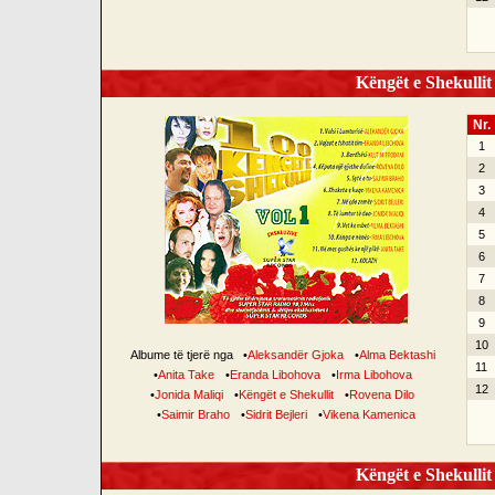
Këngët e Shekullit 
Nr.
1
2
3
4
5
6
7
8
9
10
Albume të tjerë nga
•
Aleksandër Gjoka
•
Alma Bektashi
11
•
Anita Take
•
Eranda Libohova
•
Irma Libohova
12
•
Jonida Maliqi
•
Këngët e Shekullit
•
Rovena Dilo
•
Saimir Braho
•
Sidrit Bejleri
•
Vikena Kamenica
Këngët e Shekullit 