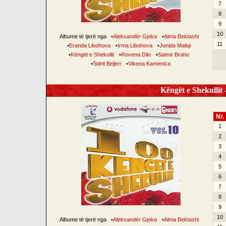
7
8
9
10
Albume të tjerë nga
•
Aleksandër Gjoka
•
Alma Bektashi
11
•
Eranda Libohova
•
Irma Libohova
•
Jonida Maliqi
•
Këngët e Shekullit
•
Rovena Dilo
•
Saimir Braho
•
Sidrit Bejleri
•
Vikena Kamenica
Këngët e Shekullit -
Nr.
1
2
3
4
5
6
7
8
9
10
Albume të tjerë nga
•
Aleksandër Gjoka
•
Alma Bektashi