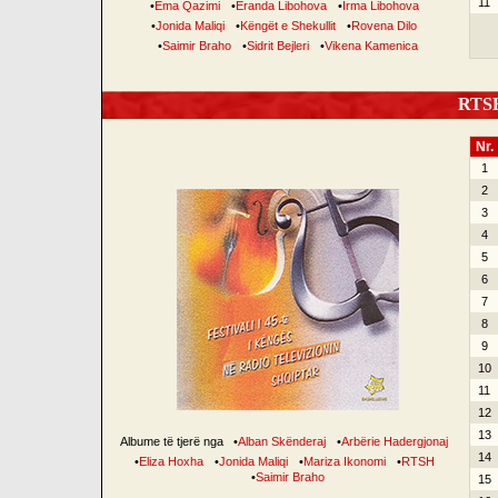
11
•
Ema Qazimi
•
Eranda Libohova
•
Irma Libohova
•
Jonida Maliqi
•
Këngët e Shekullit
•
Rovena Dilo
•
Saimir Braho
•
Sidrit Bejleri
•
Vikena Kamenica
RTSH 
Nr.
1
2
3
4
5
6
7
8
9
10
11
12
13
Albume të tjerë nga
•
Alban Skënderaj
•
Arbërie Hadergjonaj
14
•
Eliza Hoxha
•
Jonida Maliqi
•
Mariza Ikonomi
•
RTSH
•
Saimir Braho
15