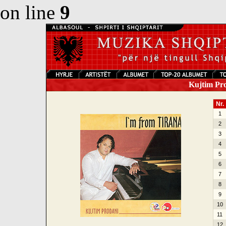
on line
9
Kujtim Pro
Nr.
1
2
3
4
5
6
7
8
9
10
11
12