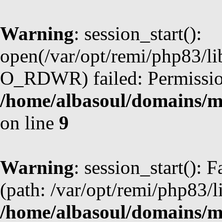
Warning
: session_start():
open(/var/opt/remi/php83/li
O_RDWR) failed: Permission
/home/albasoul/domains/m
on line
9
Warning
: session_start(): F
(path: /var/opt/remi/php83/l
/home/albasoul/domains/m