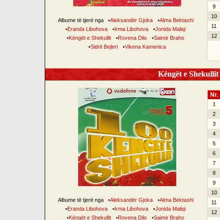
9
10
Albume të tjerë nga
•
Aleksandër Gjoka
•
Alma Bektashi
11
•
Eranda Libohova
•
Irma Libohova
•
Jonida Maliqi
12
•
Këngët e Shekullit
•
Rovena Dilo
•
Saimir Braho
•
Sidrit Bejleri
•
Vikena Kamenica
Këngët e Shekullit 
Nr.
1
2
3
4
5
6
7
8
9
10
Albume të tjerë nga
•
Aleksandër Gjoka
•
Alma Bektashi
11
•
Eranda Libohova
•
Irma Libohova
•
Jonida Maliqi
12
•
Këngët e Shekullit
•
Rovena Dilo
•
Saimir Braho