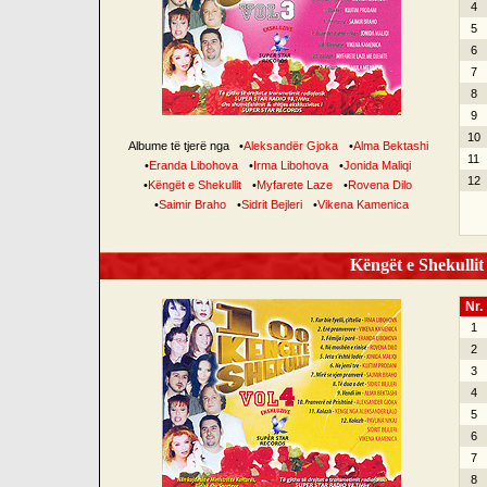
4
5
6
7
8
9
10
Albume të tjerë nga
•
Aleksandër Gjoka
•
Alma Bektashi
11
•
Eranda Libohova
•
Irma Libohova
•
Jonida Maliqi
12
•
Këngët e Shekullit
•
Myfarete Laze
•
Rovena Dilo
•
Saimir Braho
•
Sidrit Bejleri
•
Vikena Kamenica
Këngët e Shekullit 
Nr.
1
2
3
4
5
6
7
8