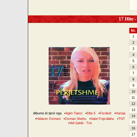
17 Hite -
Nr.
1
2
3
4
5
6
7
8
9
10
11
12
13
Albume të tjerë nga
•
Agim Tejeci
•
Elita 5
•
Fisnikët
•
Hareja
14
•
Hidaver Osmani
•
Osman Shehu
•
Sabri Fejzullahu
•
TNT
15
•
Veli Sahiti - Trix
16
17