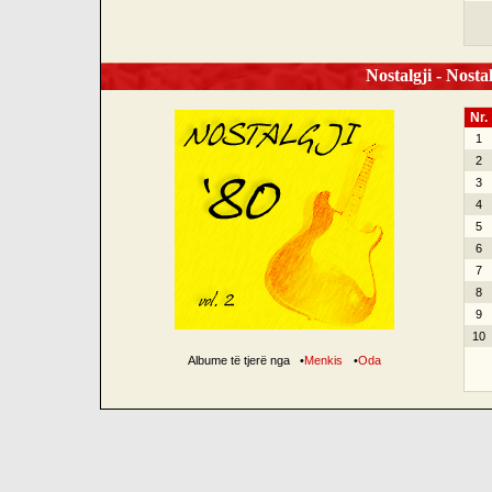
Nostalgji - Nostal
Nr.
1
2
3
4
5
6
7
8
9
10
Albume të tjerë nga
•
Menkis
•
Oda