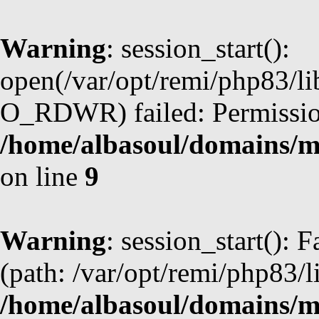
Warning
: session_start():
open(/var/opt/remi/php83/l
O_RDWR) failed: Permission
/home/albasoul/domains/m
on line
9
Warning
: session_start(): F
(path: /var/opt/remi/php83/l
/home/albasoul/domains/m