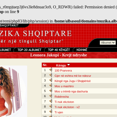
/sess_r0mpjtaep3j6vs3le8dnuar3o9, O_RDWR) failed: Permission denied (
hp
on line
9
/opt/remi/php83/lib/php/session) in
/home/albasoul/domains/muzika.alb
Leonora Jakupi - Krejt ndryshe
Nr.
Kënga
1
100 Pranvera
2
Gjer në eshtra më ke ndezur
3
Këngë nga Jugu i Shqipërisë
4
Mos u mashtro
5
Mos u trëmb nga dashuria
6
Robëresha
7
Ti nuk ekziston
8
Ti nuk ekziston - v2
9
Ti vjen