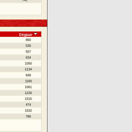
741
Dëgjuar
860
530
557
634
1050
2134
699
1160
1061
1226
1515
474
1632
786