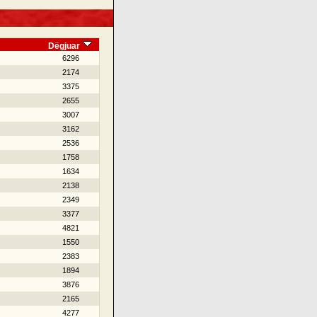
Dëgjuar
6296
2174
3375
2655
3007
3162
2536
1758
1634
2138
2349
3377
4821
1550
2383
1894
3876
2165
4277