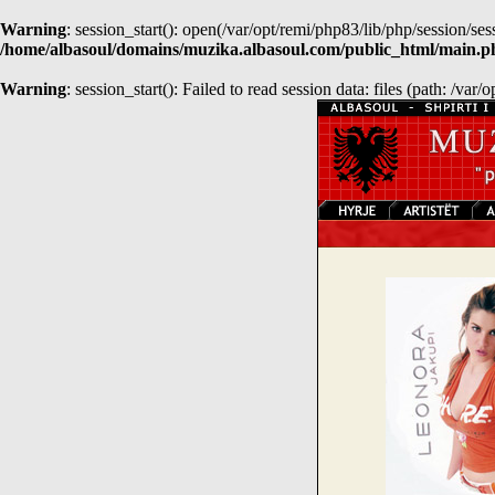
Warning
: session_start(): open(/var/opt/remi/php83/lib/php/session
/home/albasoul/domains/muzika.albasoul.com/public_html/main.p
Warning
: session_start(): Failed to read session data: files (path: /var