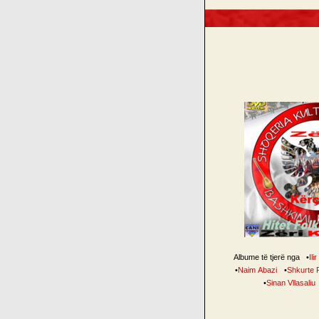
Albume të tjerë nga
•
Ili
•
Naim Abazi
•
Shkurte 
•
Sinan Vllasaliu