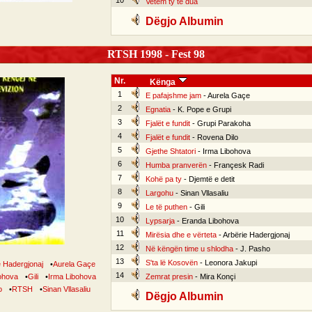
10
Vetëm ty të dua
Dëgjo Albumin
RTSH 1998 - Fest 98
Nr.
Kënga
1
E pafajshme jam
- Aurela Gaçe
2
Egnatia
- K. Pope e Grupi
3
Fjalët e fundit
- Grupi Parakoha
4
Fjalët e fundit
- Rovena Dilo
5
Gjethe Shtatori
- Irma Libohova
6
Humba pranverën
- Françesk Radi
7
Kohë pa ty
- Djemtë e detit
8
Largohu
- Sinan Vllasaliu
9
Le të puthen
- Gili
10
Lypsarja
- Eranda Libohova
11
Mirësia dhe e vërteta
- Arbërie Hadergjonaj
12
Në këngën time u shlodha
- J. Pasho
13
S'ta lë Kosovën
- Leonora Jakupi
e Hadergjonaj
•
Aurela Gaçe
14
ohova
•
Gili
•
Irma Libohova
Zemrat presin
- Mira Konçi
o
•
RTSH
•
Sinan Vllasaliu
Dëgjo Albumin