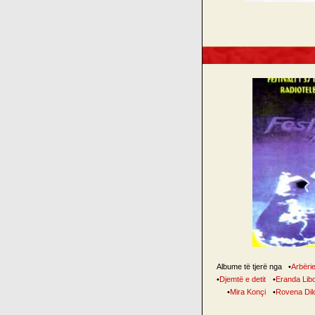
Albume të tjerë nga
•
Arbëri
•
Djemtë e detit
•
Eranda Lib
•
Mira Konçi
•
Rovena Dil