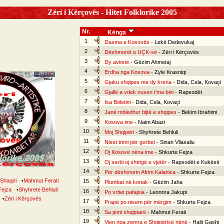
Zëri i Kërçovës - Hitet Folklorike 2005
Nr.
Kënga
1
Dasma e Kosovës
- Lekë Dedevukaj
2
Dëshmorët e UÇK-së
- Zëri i Kërçovës
3
Dy avionë
- Gëzim Ahmetaj
4
Erdha nga Kosova
- Zyle Krasniqi
5
Gjaku shqipes me dy krena
- Dida, Cela, Kovaçi
6
Gjallë a vdek nusen t’ma bini
- Rapsodët
7
Isa Boletini
- Dida, Cela, Kovaçi
8
Janë mbledhur bijtë e shqipes
- Bekim Ibrahimi
9
Kosova ime
- Naim Abazi
10
Moj Shqipëri
- Shyhrete Behluli
11
Niset trimi për gurbet
- Sinan Vllasaliu
12
Oj Kosovë nëna ime
- Shkurte Fejza
13
Oj serbi oj shtrigë e vjetër
- Rapsodët e Kukësit
14
Për dëshmorin Afrim Kalanica
- Shkurte Fejza
r Shaqiri
•
Mahmut Ferati
15
Plumbat në konak
- Gëzim Jaha
Fejza
•
Shyhrete Behluli
16
Po vritet pafajsia
- Leonora Jakupi
•
Zëri i Kërçovës
17
Prapë po nisem për mërgim
- Shkurte Fejza
18
Sa jemi shqiptarë
- Mahmut Ferati
19
Vjen nga zemra e Shqipërisë nënë
- Halit Gashi