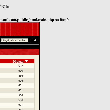
13) in
asoul.com/public_html/main.php
on line
9
Dëgjuar
632
590
466
506
451
401
956
536
371