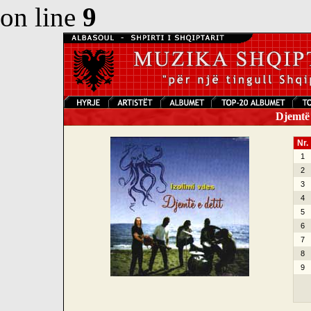
on line
9
Djemtë e
Nr.
1
2
3
4
5
6
7
8
9