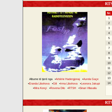
RTSH
Nr.
1
2
3
4
5
6
7
8
9
10
11
12
13
Albume të tjerë nga
•
Arbërie Hadergjonaj
•
Aurela Gaçe
14
•
Eranda Libohova
•
Gili
•
Irma Libohova
•
Leonora Jakupi
•
Mira Konçi
•
Rovena Dilo
•
RTSH
•
Sinan Vllasaliu
RTSH