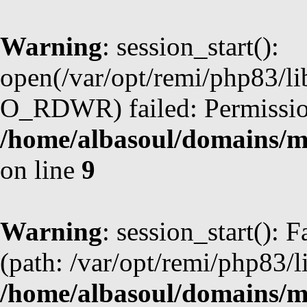
Warning
: session_start():
open(/var/opt/remi/php83/li
O_RDWR) failed: Permission
/home/albasoul/domains/m
on line
9
Warning
: session_start(): F
(path: /var/opt/remi/php83/l
/home/albasoul/domains/m