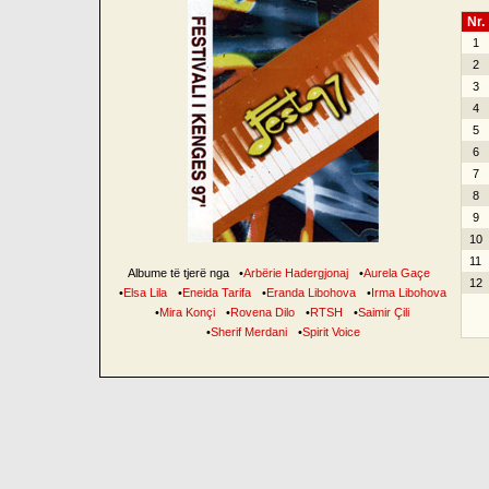
Nr.
1
2
3
4
5
6
7
8
9
10
11
Albume të tjerë nga
•
Arbërie Hadergjonaj
•
Aurela Gaçe
12
•
Elsa Lila
•
Eneida Tarifa
•
Eranda Libohova
•
Irma Libohova
•
Mira Konçi
•
Rovena Dilo
•
RTSH
•
Saimir Çili
•
Sherif Merdani
•
Spirit Voice