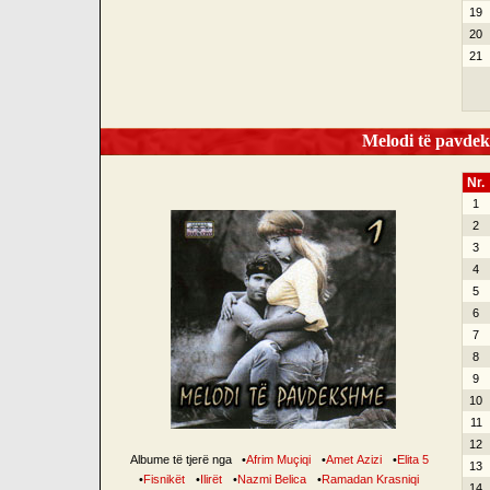
19
20
21
Melodi të pavdek
Nr.
1
2
3
4
5
6
7
8
9
10
11
12
Albume të tjerë nga
•
Afrim Muçiqi
•
Amet Azizi
•
Elita 5
13
•
Fisnikët
•
Ilirët
•
Nazmi Belica
•
Ramadan Krasniqi
14