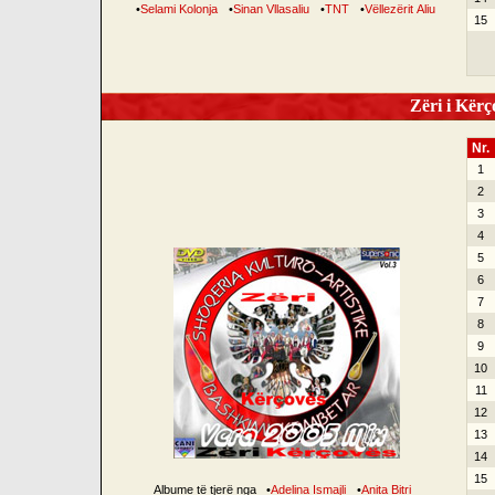
•
Selami Kolonja
•
Sinan Vllasaliu
•
TNT
•
Vëllezërit Aliu
15
Zëri i Kërço
Nr.
1
2
3
4
5
6
7
8
9
10
11
12
13
14
15
Albume të tjerë nga
•
Adelina Ismajli
•
Anita Bitri