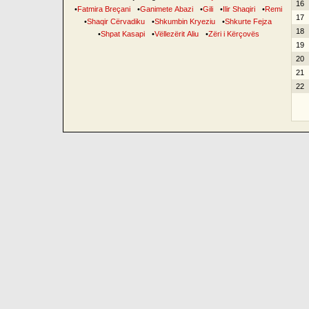
16
•
Fatmira Breçani
•
Ganimete Abazi
•
Gili
•
Ilir Shaqiri
•
Remi
17
•
Shaqir Cërvadiku
•
Shkumbin Kryeziu
•
Shkurte Fejza
18
•
Shpat Kasapi
•
Vëllezërit Aliu
•
Zëri i Kërçovës
19
20
21
22