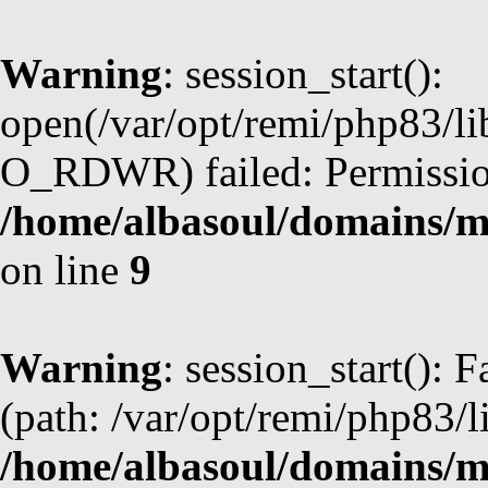
Warning
: session_start():
open(/var/opt/remi/php83/li
O_RDWR) failed: Permission
/home/albasoul/domains/m
on line
9
Warning
: session_start(): F
(path: /var/opt/remi/php83/l
/home/albasoul/domains/m