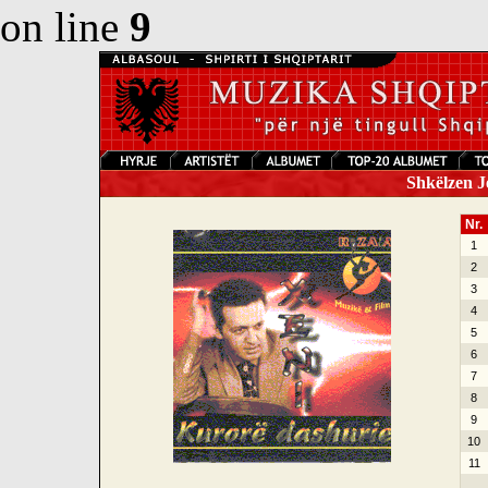
on line
9
Shkëlzen Je
Nr.
1
2
3
4
5
6
7
8
9
10
11