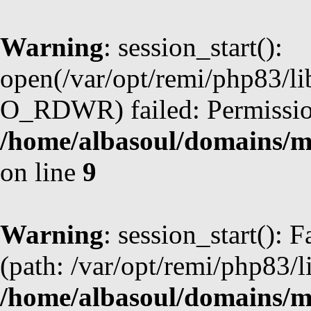
Warning
: session_start():
open(/var/opt/remi/php83/l
O_RDWR) failed: Permission
/home/albasoul/domains/m
on line
9
Warning
: session_start(): F
(path: /var/opt/remi/php83/l
/home/albasoul/domains/m