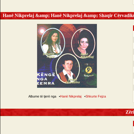
Hanë Nikprelaj &amp; Hanë Nikprelaj &amp; Shaqir Cërvadik
Albume të tjerë nga
•
Hanë Nikprelaj
•
Shkurte Fejza
Zëri 