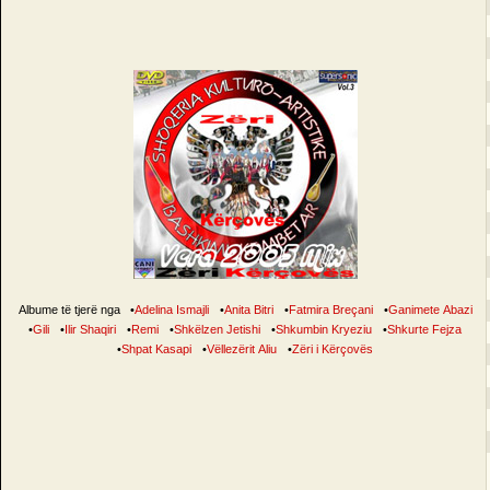
Albume të tjerë nga
•
Adelina Ismajli
•
Anita Bitri
•
Fatmira Breçani
•
Ganimete Abazi
•
Gili
•
Ilir Shaqiri
•
Remi
•
Shkëlzen Jetishi
•
Shkumbin Kryeziu
•
Shkurte Fejza
•
Shpat Kasapi
•
Vëllezërit Aliu
•
Zëri i Kërçovës