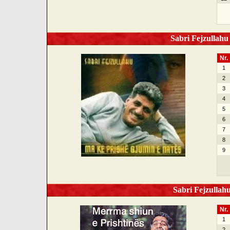
Sabri Fejzullahu 
Nr.
1
2
3
4
5
6
7
8
9
Sabri Fejzullahu
Nr.
1
2