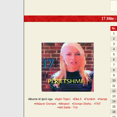
17 Hite -
Nr.
1
2
3
4
5
6
7
8
9
10
11
12
13
Albume të tjerë nga
•
Agim Tejeci
•
Elita 5
•
Fisnikët
•
Hareja
14
•
Hidaver Osmani
•
Minatori
•
Osman Shehu
•
TNT
15
•
Veli Sahiti - Trix
16