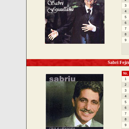
3
4
5
6
7
8
9
Sabri Fejzu
Nr.
1
2
3
4
5
6
7
8
9