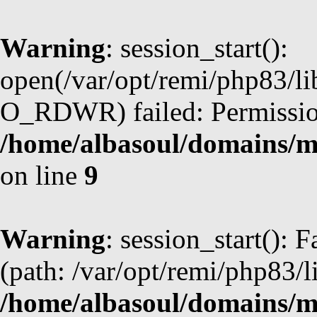
Warning
: session_start():
open(/var/opt/remi/php83/l
O_RDWR) failed: Permission
/home/albasoul/domains/m
on line
9
Warning
: session_start(): F
(path: /var/opt/remi/php83/l
/home/albasoul/domains/m