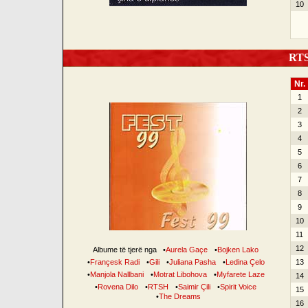
10
RTSH
Nr.
1
2
3
4
5
6
7
8
9
10
11
12
Albume të tjerë nga
•
Aurela Gaçe
•
Bojken Lako
•
Françesk Radi
•
Gili
•
Juliana Pasha
•
Ledina Çelo
13
•
Manjola Nallbani
•
Motrat Libohova
•
Myfarete Laze
14
•
Rovena Dilo
•
RTSH
•
Saimir Çili
•
Spirit Voice
15
•
The Dreams
16