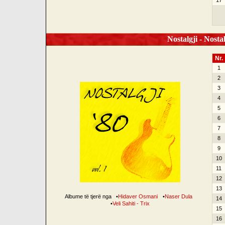
17
Nostalgji - Nostal
Nr.
1
2
3
4
5
6
7
8
9
10
11
12
13
Albume të tjerë nga
•
Hidaver Osmani
•
Naser Dula
14
•
Veli Sahiti - Trix
15
16