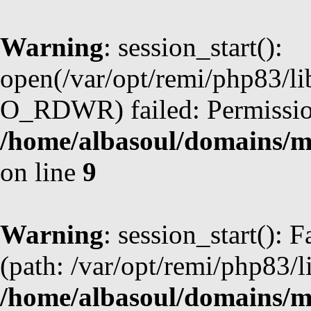
Warning
: session_start():
open(/var/opt/remi/php83/l
O_RDWR) failed: Permission
/home/albasoul/domains/m
on line
9
Warning
: session_start(): F
(path: /var/opt/remi/php83/l
/home/albasoul/domains/m