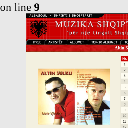
on line
9
Altin S
Nr.
1
2
3
4
5
6
7
8
9
10
11
12