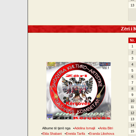
13
Zëri i K
Nr.
1
2
3
4
5
6
7
8
9
10
11
12
13
14
Albume të tjerë nga
•
Adelina Ismajli
•
Anita Bitri
15
•
Elda Shabani
•
Eneida Tarifa
•
Eranda Libohova