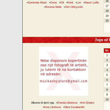
16
•
Ganimete Abazi
•
Gena
•
Gili
•
Kristi
•
Lori
•
Naser Lutfiu
17
•
Rovena Stefa
•
Zëri i Kërçovës
18
19
20
Jugu në k
Nr.
1
2
3
4
5
6
7
8
9
10
Albume të tjerë nga
•
Eranda Libohova
•
Irini Qirjako
•
Irma Libohova
•
Silva Gurabardhi