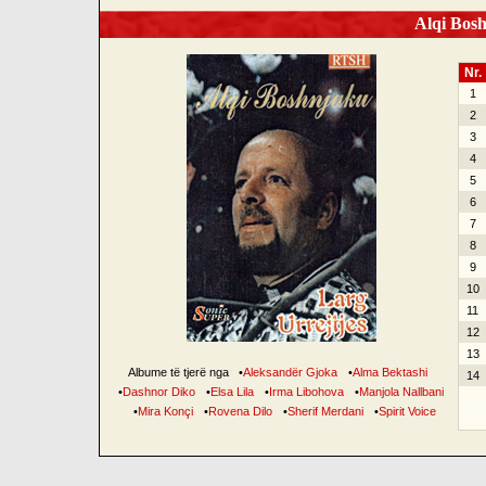
Alqi Bosh
Nr.
1
2
3
4
5
6
7
8
9
10
11
12
13
Albume të tjerë nga
•
Aleksandër Gjoka
•
Alma Bektashi
14
•
Dashnor Diko
•
Elsa Lila
•
Irma Libohova
•
Manjola Nallbani
•
Mira Konçi
•
Rovena Dilo
•
Sherif Merdani
•
Spirit Voice