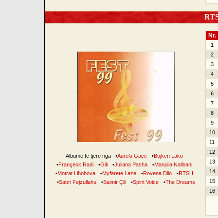
RTSH
Nr.
1
2
3
4
5
6
7
8
9
10
11
12
Albume të tjerë nga
•
Aurela Gaçe
•
Bojken Lako
13
•
Françesk Radi
•
Gili
•
Juliana Pasha
•
Manjola Nallbani
14
•
Motrat Libohova
•
Myfarete Laze
•
Rovena Dilo
•
RTSH
15
•
Sabri Fejzullahu
•
Saimir Çili
•
Spirit Voice
•
The Dreams
16