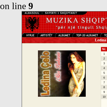
on line
9
Ledina 
Nr.
1
2
3
4
5
6
7
8
9
10