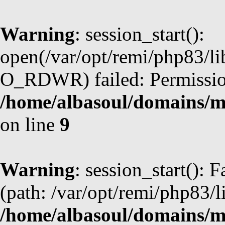
Warning
: session_start():
open(/var/opt/remi/php83/l
O_RDWR) failed: Permission
/home/albasoul/domains/m
on line
9
Warning
: session_start(): F
(path: /var/opt/remi/php83/l
/home/albasoul/domains/m