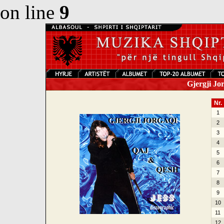
on line
9
Gjergji Jo
Nr.
1
2
3
4
5
6
7
8
9
10
11
12