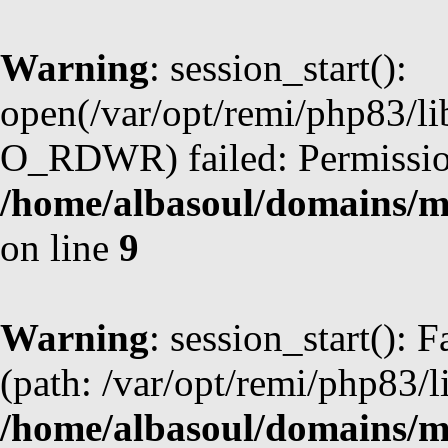
Warning
: session_start():
open(/var/opt/remi/php83/li
O_RDWR) failed: Permission
/home/albasoul/domains/m
on line
9
Warning
: session_start(): F
(path: /var/opt/remi/php83/l
/home/albasoul/domains/m