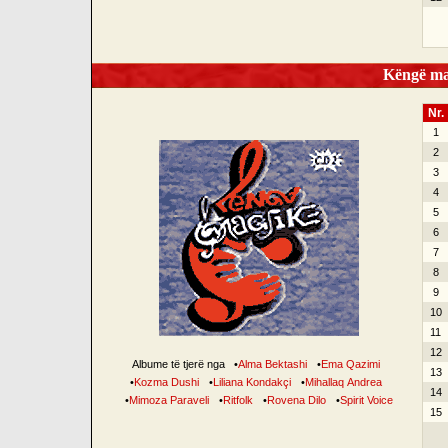
Këngë mag
Nr.
1
2
3
4
5
6
7
8
9
10
11
12
Albume të tjerë nga
•
Alma Bektashi
•
Ema Qazimi
13
•
Kozma Dushi
•
Liliana Kondakçi
•
Mihallaq Andrea
14
•
Mimoza Paraveli
•
Ritfolk
•
Rovena Dilo
•
Spirit Voice
15