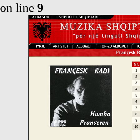
on line
9
Françesk R
Nr.
1
2
3
4
5
6
7
8
9
10