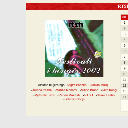
RTSH 
Nr.
1
2
3
4
5
6
7
8
9
10
11
Albume të tjerë nga
•
Agim Poshka
•
Jonida Maliqi
12
•
Juliana Pasha
•
Mariza Ikonomi
•
Mihrie Braha
•
Mira Konçi
13
•
Myfarete Laze
•
Redon Makashi
•
RTSH
•
Saimir Braho
14
•
Selami Kolonja