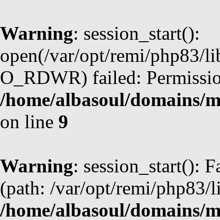
Warning
: session_start():
open(/var/opt/remi/php83/l
O_RDWR) failed: Permission
/home/albasoul/domains/m
on line
9
Warning
: session_start(): F
(path: /var/opt/remi/php83/l
/home/albasoul/domains/m