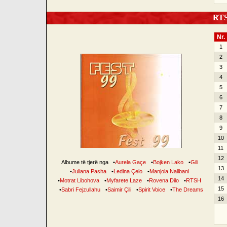
RTSH
Nr.
1
2
3
4
5
6
7
8
9
10
11
12
Albume të tjerë nga
•
Aurela Gaçe
•
Bojken Lako
•
Gili
13
•
Juliana Pasha
•
Ledina Çelo
•
Manjola Nallbani
14
•
Motrat Libohova
•
Myfarete Laze
•
Rovena Dilo
•
RTSH
15
•
Sabri Fejzullahu
•
Saimir Çili
•
Spirit Voice
•
The Dreams
16