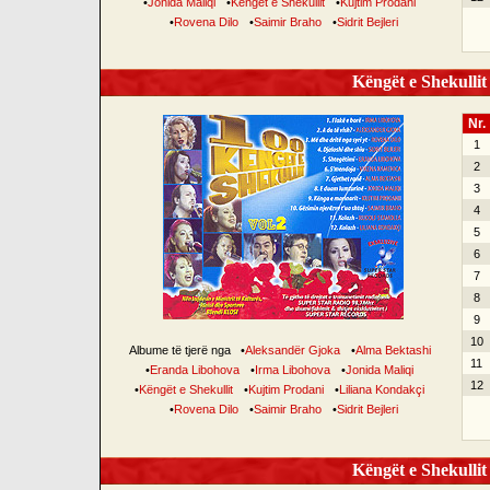
•
Jonida Maliqi
•
Këngët e Shekullit
•
Kujtim Prodani
•
Rovena Dilo
•
Saimir Braho
•
Sidrit Bejleri
Këngët e Shekullit 
Nr.
1
2
3
4
5
6
7
8
9
10
Albume të tjerë nga
•
Aleksandër Gjoka
•
Alma Bektashi
11
•
Eranda Libohova
•
Irma Libohova
•
Jonida Maliqi
12
•
Këngët e Shekullit
•
Kujtim Prodani
•
Liliana Kondakçi
•
Rovena Dilo
•
Saimir Braho
•
Sidrit Bejleri
Këngët e Shekullit 