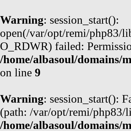
Warning
: session_start():
open(/var/opt/remi/php83/l
O_RDWR) failed: Permission
/home/albasoul/domains/m
on line
9
Warning
: session_start(): F
(path: /var/opt/remi/php83/l
/home/albasoul/domains/m