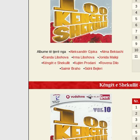
2
3
4
5
6
7
8
9
10
Albume të tjerë nga
•
Aleksandër Gjoka
•
Alma Bektashi
11
•
Eranda Libohova
•
Irma Libohova
•
Jonida Maliqi
•
Këngët e Shekullit
•
Kujtim Prodani
•
Rovena Dilo
•
Saimir Braho
•
Sidrit Bejleri
Këngët e Shekullit -
Nr.
1
2
3
4
5
6