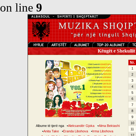
on line
9
Këngët e Shekullit 
Nr.
1
2
3
4
5
6
7
8
9
10
Albume të tjerë nga
•
Aleksandër Gjoka
•
Alma Bektashi
11
•
Anita Take
•
Eranda Libohova
•
Irma Libohova
12