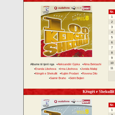
Nr.
1
2
3
4
5
6
7
8
9
10
Albume të tjerë nga
•
Aleksandër Gjoka
•
Alma Bektashi
11
•
Eranda Libohova
•
Irma Libohova
•
Jonida Maliqi
•
Këngët e Shekullit
•
Kujtim Prodani
•
Rovena Dilo
•
Saimir Braho
•
Sidrit Bejleri
Këngët e Shekullit 
Nr.
1