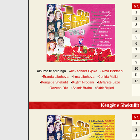
Nr.
1
2
3
4
5
6
7
8
9
10
Albume të tjerë nga
•
Aleksandër Gjoka
•
Alma Bektashi
11
•
Eranda Libohova
•
Irma Libohova
•
Jonida Maliqi
12
•
Këngët e Shekullit
•
Kujtim Prodani
•
Myfarete Laze
•
Rovena Dilo
•
Saimir Braho
•
Sidrit Bejleri
Këngët e Shekullit 
Nr.
1
2
3