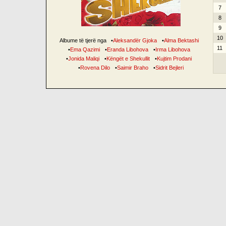
7
8
9
10
Albume të tjerë nga
•
Aleksandër Gjoka
•
Alma Bektashi
11
•
Ema Qazimi
•
Eranda Libohova
•
Irma Libohova
•
Jonida Maliqi
•
Këngët e Shekullit
•
Kujtim Prodani
•
Rovena Dilo
•
Saimir Braho
•
Sidrit Bejleri