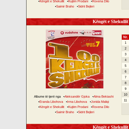
•
Këngët e Shekullit
•
Kujtim Prodani
•
Rovena Dilo
•
Saimir Braho
•
Sidrit Bejleri
Këngët e Shekullit 
Nr.
1
2
3
4
5
6
7
8
9
10
Albume të tjerë nga
•
Aleksandër Gjoka
•
Alma Bektashi
11
•
Eranda Libohova
•
Irma Libohova
•
Jonida Maliqi
•
Këngët e Shekullit
•
Kujtim Prodani
•
Rovena Dilo
•
Saimir Braho
•
Sidrit Bejleri
Këngët e Shekullit 