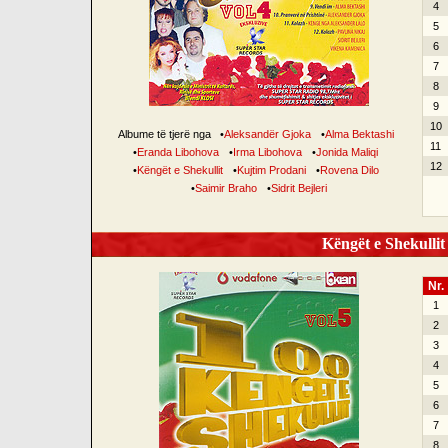
4
5
6
7
8
9
10
Albume të tjerë nga
•
Aleksandër Gjoka
•
Alma Bektashi
11
•
Eranda Libohova
•
Irma Libohova
•
Jonida Maliqi
12
•
Këngët e Shekullit
•
Kujtim Prodani
•
Rovena Dilo
•
Saimir Braho
•
Sidrit Bejleri
Këngët e Shekullit 
Nr.
1
2
3
4
5
6
7
8