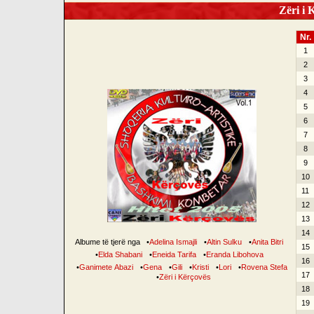
Zëri i K
Nr.
1
2
3
4
5
6
7
8
9
10
11
12
13
14
Albume të tjerë nga
•
Adelina Ismajli
•
Altin Sulku
•
Anita Bitri
15
•
Elda Shabani
•
Eneida Tarifa
•
Eranda Libohova
16
•
Ganimete Abazi
•
Gena
•
Gili
•
Kristi
•
Lori
•
Rovena Stefa
17
•
Zëri i Kërçovës
18
19