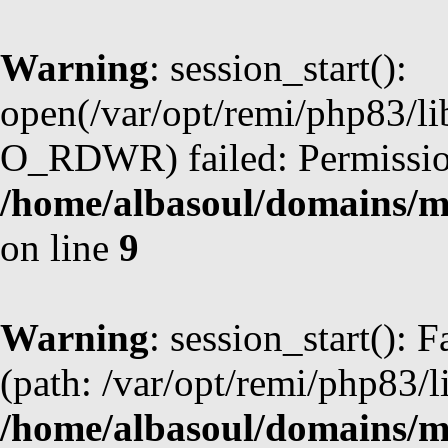
Warning
: session_start():
open(/var/opt/remi/php83/l
O_RDWR) failed: Permission
/home/albasoul/domains/m
on line
9
Warning
: session_start(): F
(path: /var/opt/remi/php83/l
/home/albasoul/domains/m