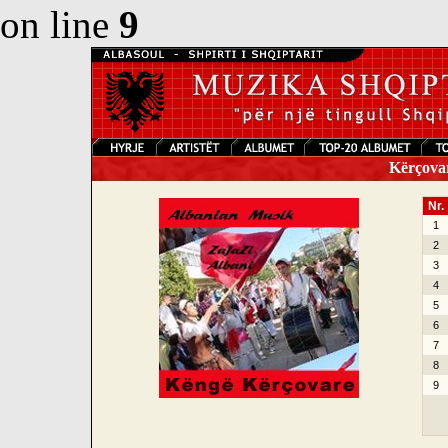
on line
9
Kërçovar
Nr.
1
2
3
4
5
6
7
8
9