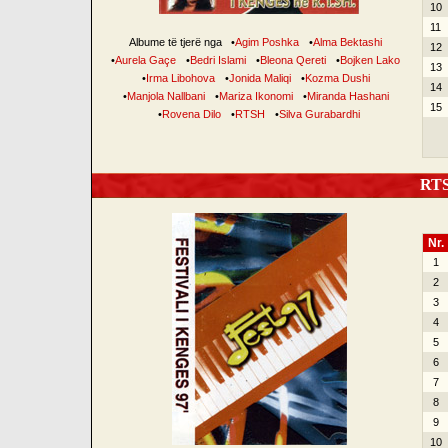
10
11
Albume të tjerë nga
•
Agim Poshka
•
Alma Bektashi
12
•
Aurela Gaçe
•
Bedri Islami
•
Bleona Qereti
•
Bojken Lako
13
•
Irma Libohova
•
Jonida Maliqi
•
Kozma Dushi
14
•
Manjola Nallbani
•
Mariza Ikonomi
•
Miranda Hashani
15
•
Rovena Dilo
•
RTSH
•
Silva Gurabardhi
RTSH
Nr.
1
2
3
4
5
6
7
8
9
10