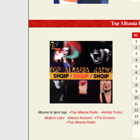
Top Albania R
Nr.
1
2
3
4
5
6
7
8
9
10
11
12
Albume të tjerë nga
•
Top Albania Radio
•
Artiola Toska
13
•
Bojken Lako
•
Mariza Ikonomi
•
The Dreams
•
Top Albania Radio
14