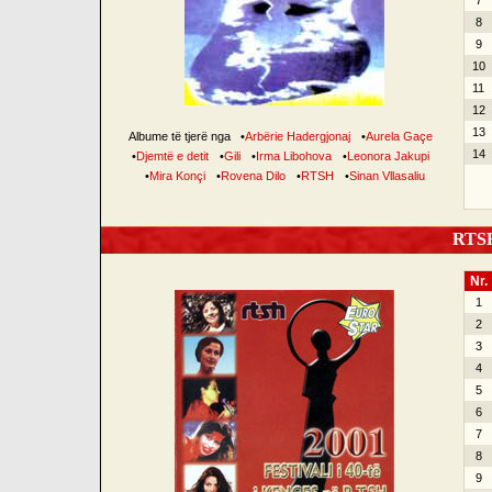
7
8
9
10
11
12
13
Albume të tjerë nga
•
Arbërie Hadergjonaj
•
Aurela Gaçe
14
•
Djemtë e detit
•
Gili
•
Irma Libohova
•
Leonora Jakupi
•
Mira Konçi
•
Rovena Dilo
•
RTSH
•
Sinan Vllasaliu
RTSH 
Nr.
1
2
3
4
5
6
7
8
9