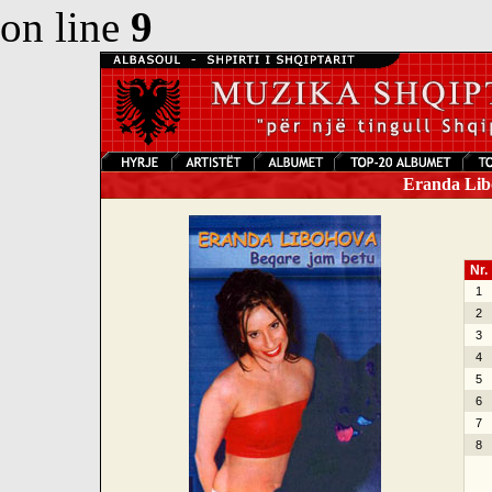
on line
9
Eranda Libo
Nr.
1
2
3
4
5
6
7
8