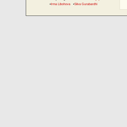
•
Irma Libohova
•
Silva Gurabardhi