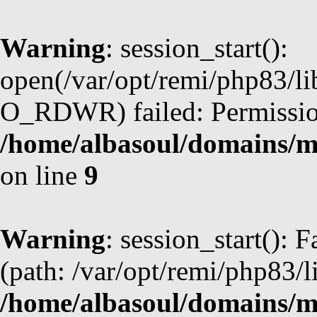
Warning
: session_start():
open(/var/opt/remi/php83/l
O_RDWR) failed: Permission
/home/albasoul/domains/m
on line
9
Warning
: session_start(): F
(path: /var/opt/remi/php83/l
/home/albasoul/domains/m