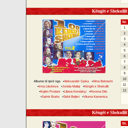
Këngët e Shekullit 
Nr.
1
2
3
4
5
6
7
8
9
10
Albume të tjerë nga
•
Aleksandër Gjoka
•
Alma Bektashi
11
•
Irma Libohova
•
Jonida Maliqi
•
Këngët e Shekullit
12
•
Kujtim Prodani
•
Liliana Kondakçi
•
Rovena Dilo
•
Saimir Braho
•
Sidrit Bejleri
•
Vikena Kamenica
Këngët e Shekullit 
Nr.