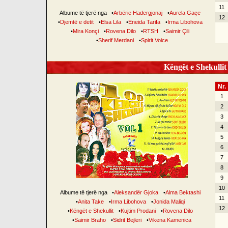
11
Albume të tjerë nga
•
Arbërie Hadergjonaj
•
Aurela Gaçe
12
•
Djemtë e detit
•
Elsa Lila
•
Eneida Tarifa
•
Irma Libohova
•
Mira Konçi
•
Rovena Dilo
•
RTSH
•
Saimir Çili
•
Sherif Merdani
•
Spirit Voice
Këngët e Shekullit 
Nr.
1
2
3
4
5
6
7
8
9
10
Albume të tjerë nga
•
Aleksandër Gjoka
•
Alma Bektashi
11
•
Anita Take
•
Irma Libohova
•
Jonida Maliqi
12
•
Këngët e Shekullit
•
Kujtim Prodani
•
Rovena Dilo
•
Saimir Braho
•
Sidrit Bejleri
•
Vikena Kamenica