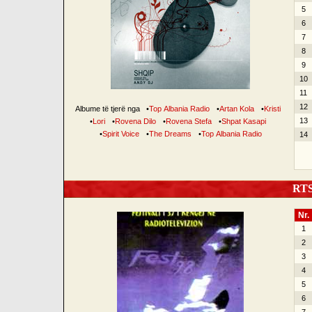
5
6
7
8
9
10
11
12
Albume të tjerë nga
•
Top Albania Radio
•
Artan Kola
•
Kristi
13
•
Lori
•
Rovena Dilo
•
Rovena Stefa
•
Shpat Kasapi
•
Spirit Voice
•
The Dreams
•
Top Albania Radio
14
RTSH
Nr.
1
2
3
4
5
6