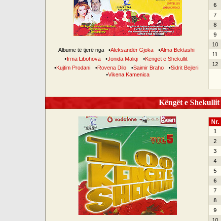
6
7
8
9
10
Albume të tjerë nga
•
Aleksandër Gjoka
•
Alma Bektashi
11
•
Irma Libohova
•
Jonida Maliqi
•
Këngët e Shekullit
12
•
Kujtim Prodani
•
Rovena Dilo
•
Saimir Braho
•
Sidrit Bejleri
•
Vikena Kamenica
Këngët e Shekullit 
Nr.
1
2
3
4
5
6
7
8
9
10