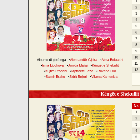
1
2
3
4
5
6
7
8
9
10
Albume të tjerë nga
•
Aleksandër Gjoka
•
Alma Bektashi
11
•
Irma Libohova
•
Jonida Maliqi
•
Këngët e Shekullit
12
•
Kujtim Prodani
•
Myfarete Laze
•
Rovena Dilo
•
Saimir Braho
•
Sidrit Bejleri
•
Vikena Kamenica
Këngët e Shekullit 
Nr.
1
2
3
4
5