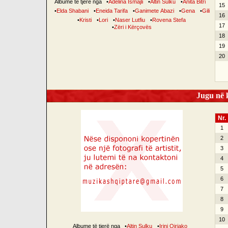
Albume të tjerë nga
•
Adelina Ismajli
•
Altin Sulku
•
Anita Bitri
15
•
Elda Shabani
•
Eneida Tarifa
•
Ganimete Abazi
•
Gena
•
Gili
16
•
Kristi
•
Lori
•
Naser Lutfiu
•
Rovena Stefa
17
•
Zëri i Kërçovës
18
19
20
Jugu në k
Nr.
1
2
3
4
5
6
7
8
9
10
Albume të tjerë nga
•
Altin Sulku
•
Irini Qirjako