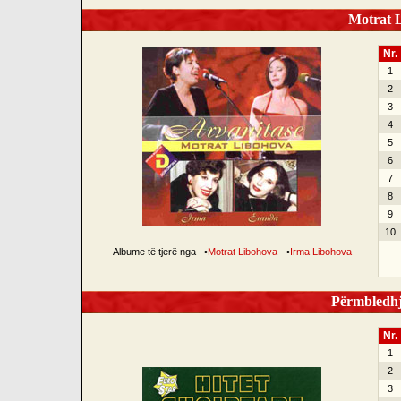
Motrat L
Nr.
1
2
3
4
5
6
7
8
9
10
Albume të tjerë nga
•
Motrat Libohova
•
Irma Libohova
Përmbledhje
Nr.
1
2
3