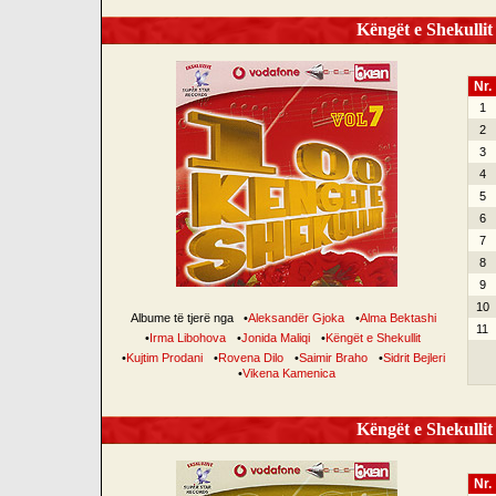
Këngët e Shekullit 
Nr.
1
2
3
4
5
6
7
8
9
10
Albume të tjerë nga
•
Aleksandër Gjoka
•
Alma Bektashi
11
•
Irma Libohova
•
Jonida Maliqi
•
Këngët e Shekullit
•
Kujtim Prodani
•
Rovena Dilo
•
Saimir Braho
•
Sidrit Bejleri
•
Vikena Kamenica
Këngët e Shekullit 
Nr.