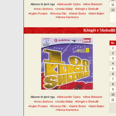
Albume të tjerë nga
•
Aleksandër Gjoka
•
Alma Bektashi
11
•
Irma Libohova
•
Jonida Maliqi
•
Këngët e Shekullit
12
•
Kujtim Prodani
•
Rovena Dilo
•
Saimir Braho
•
Sidrit Bejleri
•
Vikena Kamenica
Këngët e Shekullit 
Nr.
1
2
3
4
5
6
7
8
9
10
Albume të tjerë nga
•
Aleksandër Gjoka
•
Alma Bektashi
11
•
Irma Libohova
•
Jonida Maliqi
•
Këngët e Shekullit
•
Kujtim Prodani
•
Rovena Dilo
•
Saimir Braho
•
Sidrit Bejleri
•
Vikena Kamenica