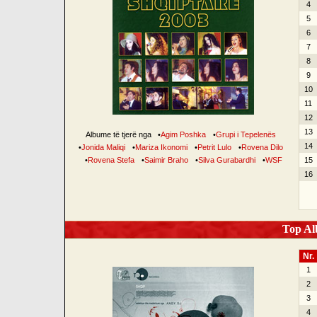
4
5
6
7
8
9
10
11
12
13
Albume të tjerë nga
•
Agim Poshka
•
Grupi i Tepelenës
14
•
Jonida Maliqi
•
Mariza Ikonomi
•
Petrit Lulo
•
Rovena Dilo
•
Rovena Stefa
•
Saimir Braho
•
Silva Gurabardhi
•
WSF
15
16
Top Alb
Nr.
1
2
3
4