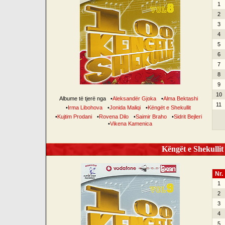
1
2
3
4
5
6
7
8
9
10
Albume të tjerë nga
•
Aleksandër Gjoka
•
Alma Bektashi
11
•
Irma Libohova
•
Jonida Maliqi
•
Këngët e Shekullit
•
Kujtim Prodani
•
Rovena Dilo
•
Saimir Braho
•
Sidrit Bejleri
•
Vikena Kamenica
Këngët e Shekullit 
Nr.
1
2
3
4
5