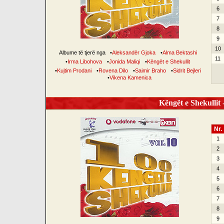
6
7
8
9
10
Albume të tjerë nga
•
Aleksandër Gjoka
•
Alma Bektashi
11
•
Irma Libohova
•
Jonida Maliqi
•
Këngët e Shekullit
•
Kujtim Prodani
•
Rovena Dilo
•
Saimir Braho
•
Sidrit Bejleri
•
Vikena Kamenica
Këngët e Shekullit -
Nr.
1
2
3
4
5
6
7
8
9