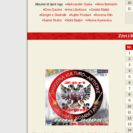
10
Albume të tjerë nga
•
Aleksandër Gjoka
•
Alma Bektashi
11
•
Ema Qazimi
•
Irma Libohova
•
Jonida Maliqi
•
Këngët e Shekullit
•
Kujtim Prodani
•
Rovena Dilo
•
Saimir Braho
•
Sidrit Bejleri
•
Vikena Kamenica
Zëri i K
Nr.
1
2
3
4
5
6
7
8
9
10
11
12
13
14