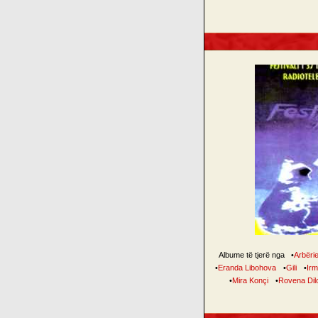
Albume të tjerë nga
•
Arbëri
•
Eranda Libohova
•
Gili
•
Irm
•
Mira Konçi
•
Rovena Dil