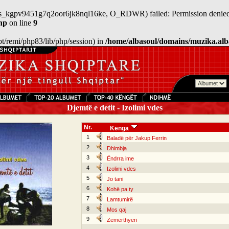
n/sess_kgpv9451g7q2oor6jk8nql16ke, O_RDWR) failed: Permission denied
hp
on line
9
/opt/remi/php83/lib/php/session) in
/home/albasoul/domains/muzika.alb
Djemtë e detit - Izolimi vdes
Nr.
Kënga
1
Baladë për Jakup Ferrin
2
Dhimbja
3
Ëndrra ime
4
Izolimi vdes
5
Jo tani
6
Kohë pa ty
7
Lamtumirë
8
Mos qaj
9
Zemërthyeri