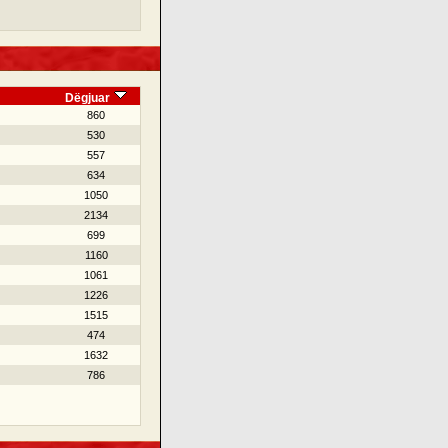
Dëgjuar
860
530
557
634
1050
2134
699
1160
1061
1226
1515
474
1632
786