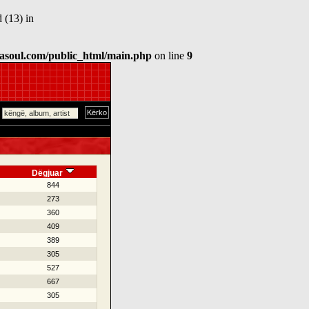
 (13) in
asoul.com/public_html/main.php
on line
9
Dëgjuar
844
273
360
409
389
305
527
667
305