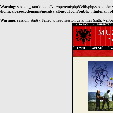
Warning
: session_start(): open(/var/opt/remi/php83/lib/php/sessio
/home/albasoul/domains/muzika.albasoul.com/public_html/main.p
Warning
: session_start(): Failed to read session data: files (path: /var