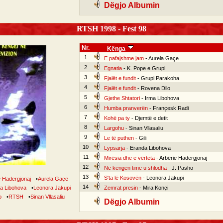
Dëgjo Albumin
RTSH 1998 - Fest 98
Nr.
Kënga
1
E pafajshme jam
- Aurela Gaçe
2
Egnatia
- K. Pope e Grupi
3
Fjalët e fundit
- Grupi Parakoha
4
Fjalët e fundit
- Rovena Dilo
5
Gjethe Shtatori
- Irma Libohova
6
Humba pranverën
- Françesk Radi
7
Kohë pa ty
- Djemtë e detit
8
Largohu
- Sinan Vllasaliu
9
Le të puthen
- Gili
10
Lypsarja
- Eranda Libohova
11
Mirësia dhe e vërteta
- Arbërie Hadergjonaj
12
Në këngën time u shlodha
- J. Pasho
13
S'ta lë Kosovën
- Leonora Jakupi
e Hadergjonaj
•
Aurela Gaçe
14
a Libohova
•
Leonora Jakupi
Zemrat presin
- Mira Konçi
o
•
RTSH
•
Sinan Vllasaliu
Dëgjo Albumin