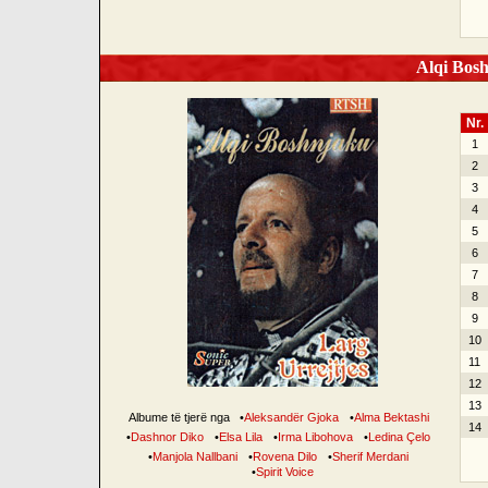
Alqi Bosh
Nr.
1
2
3
4
5
6
7
8
9
10
11
12
13
Albume të tjerë nga
•
Aleksandër Gjoka
•
Alma Bektashi
14
•
Dashnor Diko
•
Elsa Lila
•
Irma Libohova
•
Ledina Çelo
•
Manjola Nallbani
•
Rovena Dilo
•
Sherif Merdani
•
Spirit Voice