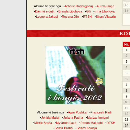
13
Albume të tjerë nga
•
Arbërie Hadergjonaj
•
Aurela Gaçe
14
•
Djemtë e detit
•
Eranda Libohova
•
Gili
•
Irma Libohova
•
Leonora Jakupi
•
Rovena Dilo
•
RTSH
•
Sinan Vllasaliu
RTSH 
Nr.
1
2
3
4
5
6
7
8
9
10
11
Albume të tjerë nga
•
Agim Poshka
•
Françesk Radi
12
•
Jonida Maliqi
•
Juliana Pasha
•
Mariza Ikonomi
13
•
Mihrie Braha
•
Myfarete Laze
•
Redon Makashi
•
RTSH
14
•
Saimir Braho
•
Selami Kolonja