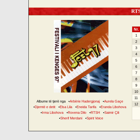
RTSH
Nr.
1
2
3
4
5
6
7
8
9
10
11
Albume të tjerë nga
•
Arbërie Hadergjonaj
•
Aurela Gaçe
12
•
Djemtë e detit
•
Elsa Lila
•
Eneida Tarifa
•
Eranda Libohova
•
Irma Libohova
•
Rovena Dilo
•
RTSH
•
Saimir Çili
•
Sherif Merdani
•
Spirit Voice