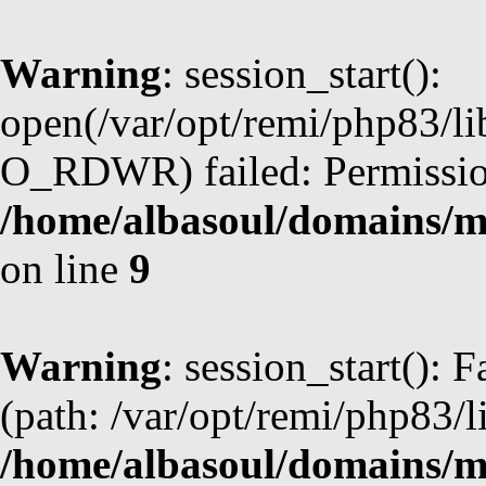
Warning
: session_start():
open(/var/opt/remi/php83/l
O_RDWR) failed: Permission
/home/albasoul/domains/m
on line
9
Warning
: session_start(): F
(path: /var/opt/remi/php83/l
/home/albasoul/domains/m