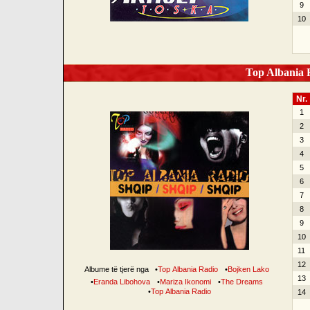
9
10
Top Albania R
Nr.
1
2
3
4
5
6
7
8
9
10
11
12
Albume të tjerë nga
•
Top Albania Radio
•
Bojken Lako
13
•
Eranda Libohova
•
Mariza Ikonomi
•
The Dreams
•
Top Albania Radio
14