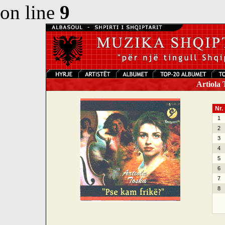
on line
9
Artiola 
Nr.
1
2
3
4
5
6
7
8