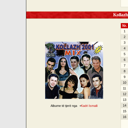
Kollazh
Nr.
1
2
3
4
5
6
7
8
9
10
11
12
13
14
Albume të tjerë nga
•
Kadri Ismaili
15
16