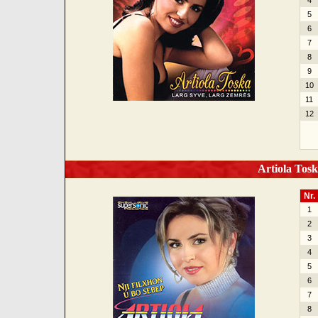
4
5
6
7
8
9
10
11
12
Artiola Toska
Nr.
1
2
3
4
5
6
7
8