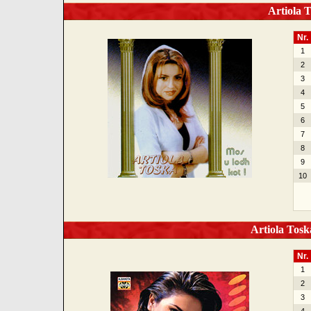
Artiola T
Nr.
1
2
3
4
5
6
7
8
9
10
Artiola Toska
Nr.
1
2
3