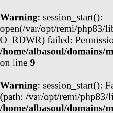
Warning
: session_start():
open(/var/opt/remi/php83/l
O_RDWR) failed: Permission
/home/albasoul/domains/m
on line
9
Warning
: session_start(): F
(path: /var/opt/remi/php83/l
/home/albasoul/domains/m