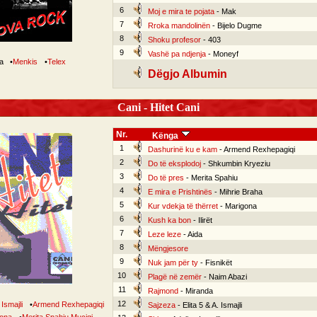
6
Moj e mira te pojata
- Mak
7
Rroka mandolinën
- Bijelo Dugme
8
Shoku profesor
- 403
9
Vashë pa ndjenja
- Moneyf
ga
•
Menkis
•
Telex
Dëgjo Albumin
Cani - Hitet Cani
Nr.
Kënga
1
Dashurinë ku e kam
- Armend Rexhepagiqi
2
Do të eksplodoj
- Shkumbin Kryeziu
3
Do të pres
- Merita Spahiu
4
E mira e Prishtinës
- Mihrie Braha
5
Kur vdekja të thërret
- Marigona
6
Kush ka bon
- Ilirët
7
Leze leze
- Aida
8
Mëngjesore
9
Nuk jam për ty
- Fisnikët
10
Plagë në zemër
- Naim Abazi
11
Rajmond
- Miranda
12
Ismajli
•
Armend Rexhepagiqi
Sajzeza
- Elita 5 & A. Ismajli