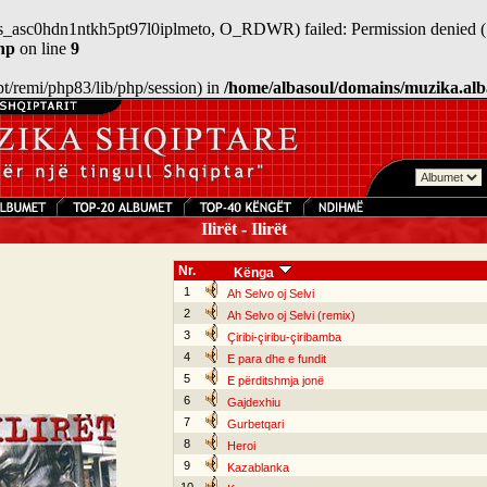
/sess_asc0hdn1ntkh5pt97l0iplmeto, O_RDWR) failed: Permission denied (
hp
on line
9
/opt/remi/php83/lib/php/session) in
/home/albasoul/domains/muzika.alb
Ilirët - Ilirët
Nr.
Kënga
1
Ah Selvo oj Selvi
2
Ah Selvo oj Selvi (remix)
3
Çiribi-çiribu-çiribamba
4
E para dhe e fundit
5
E përditshmja jonë
6
Gajdexhiu
7
Gurbetqari
8
Heroi
9
Kazablanka