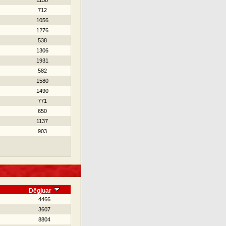
1158
712
1056
1276
538
1306
1931
582
1580
1490
771
650
1137
903
Dëgjuar
4466
3607
8804