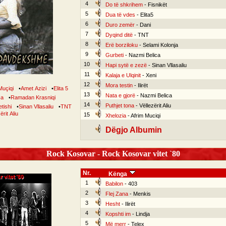
4
Do të shkrihem
- Fisnikët
5
Dua të vdes
- Elita5
6
Duro zemër
- Dani
7
Dyqind ditë
- TNT
8
Erë borziloku
- Selami Kolonja
9
Gurbeti
- Nazmi Belica
10
Hapi sytë e zezë
- Sinan Vllasaliu
11
Kalaja e Ulqinit
- Xeni
12
Mora testin
- Ilirët
Muçiqi
•
Amet Azizi
•
Elita 5
13
Nata e gjorë
- Nazmi Belica
ca
•
Ramadan Krasniqi
14
Puthjet tona
- Vëllezërit Aliu
tishi
•
Sinan Vllasaliu
•
TNT
ërit Aliu
15
Xhelozia
- Afrim Muciqi
Dëgjo Albumin
Rock Kosovar - Rock Kosovar vitet `80
Nr.
Kënga
1
Babilon
- 403
2
Flej Zana
- Menkis
3
Hesht
- Ilirët
4
Kopshti im
- Lindja
5
Më merr
- Telex