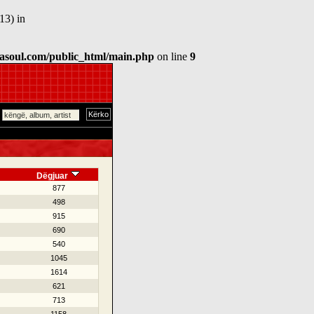
13) in
asoul.com/public_html/main.php
on line
9
Dëgjuar
877
498
915
690
540
1045
1614
621
713