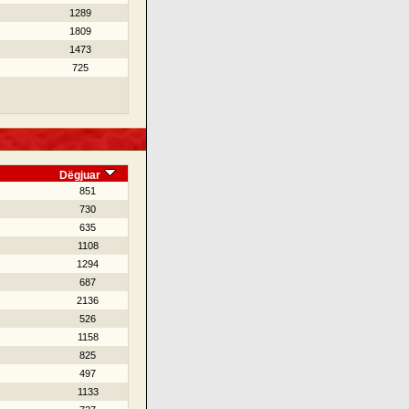
1289
1809
1473
725
Dëgjuar
851
730
635
1108
1294
687
2136
526
1158
825
497
1133