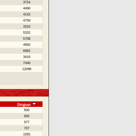
3754
4490
4142
4759
3310
5332
5708
4950
6992
3416
7440
12098
Dëgjuar
900
655
977
707
1055