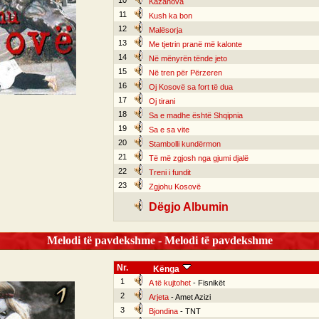
10
Kazanova
11
Kush ka bon
12
Malësorja
13
Me tjetrin pranë më kalonte
14
Në mënyrën tënde jeto
15
Në tren për Përzeren
16
Oj Kosovë sa fort të dua
17
Oj tirani
18
Sa e madhe është Shqipnia
19
Sa e sa vite
20
Stambolli kundërmon
21
Të më zgjosh nga gjumi djalë
22
Treni i fundit
23
Zgjohu Kosovë
Dëgjo Albumin
Melodi të pavdekshme - Melodi të pavdekshme
Nr.
Kënga
1
A të kujtohet
- Fisnikët
2
Arjeta
- Amet Azizi
3
Bjondina
- TNT