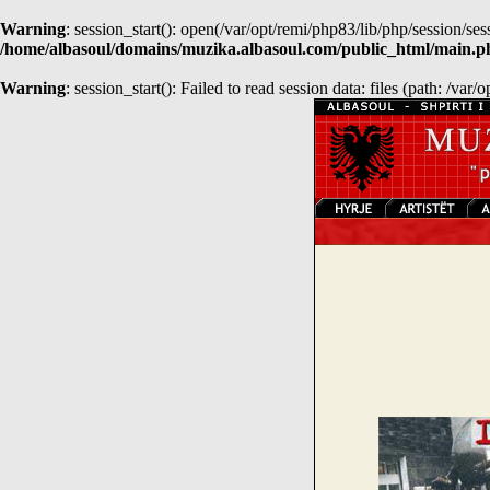
Warning
: session_start(): open(/var/opt/remi/php83/lib/php/session
/home/albasoul/domains/muzika.albasoul.com/public_html/main.p
Warning
: session_start(): Failed to read session data: files (path: /var