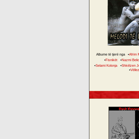
Albume të tjerë nga
•
Afrim 
•
Fisnikët
•
Nazmi Beli
•
Selami Kolonja
•
Shkëlzen Je
•
Vëllez