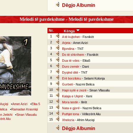
Dëgjo Albumin
Melodi të pavdekshme - Melodi të pavdekshme
Nr.
Kënga
1
A të kujtohet
- Fisnikët
2
Arjeta
- Amet Azizi
3
Bjondina
- TNT
4
Do të shkrihem
- Fisnikët
5
Dua të vdes
- Elita5
6
Duro zemër
- Dani
7
Dyqind ditë
- TNT
8
Erë borziloku
- Selami Kolonja
9
Gurbeti
- Nazmi Belica
10
Hapi sytë e zezë
- Sinan Vllasaliu
11
Kalaja e Ulqinit
- Xeni
12
Mora testin
- Ilirët
Muçiqi
•
Amet Azizi
•
Elita 5
13
Nata e gjorë
- Nazmi Belica
elica
•
Ramadan Krasniqi
14
Puthjet tona
- Vëllezërit Aliu
n Jetishi
•
Sinan Vllasaliu
ërit Aliu
15
Xhelozia
- Afrim Muciqi
Dëgjo Albumin