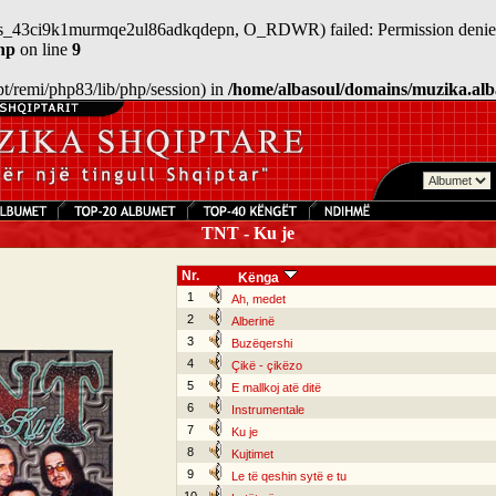
n/sess_43ci9k1murmqe2ul86adkqdepn, O_RDWR) failed: Permission denie
hp
on line
9
/opt/remi/php83/lib/php/session) in
/home/albasoul/domains/muzika.alb
TNT - Ku je
Nr.
Kënga
1
Ah, medet
2
Alberinë
3
Buzëqershi
4
Çikë - çikëzo
5
E mallkoj atë ditë
6
Instrumentale
7
Ku je
8
Kujtimet
9
Le të qeshin sytë e tu