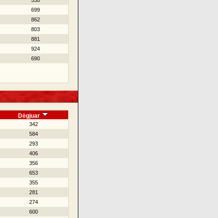
538
699
862
803
881
924
690
Dëgjuar
342
584
293
406
356
653
355
281
274
600