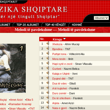
Melodi të pavdekshme — Melodi të pavdekshme
Nr.
Kënga
1
Xhelozia
- Afrim Muciqi
2
Bjondina
- TNT
3
Puthjet tona
- Vëllezërit Aliu
4
Mora testin
- Ilirët
5
Hapi sytë e zezë
- Sinan Vllasaliu
6
Gurbeti
- Nazmi Belica
7
Kalaja e Ulqinit
- Xeni
8
Dyqind ditë
- TNT
9
Dua të vdes
- Elita5
10
A të kujtohet
- Fisnikët
11
Duro zemër
- Dani
12
Do të shkrihem
- Fisnikët
Muçiqi
•
Amet Azizi
•
Elita 5
13
Arjeta
- Amet Azizi
elica
•
Ramadan Krasniqi
14
Nata e gjorë
- Nazmi Belica
tishi
•
Sinan Vllasaliu
•
TNT