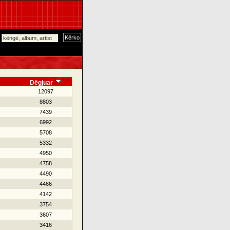
Dëgjuar
12097
8803
7439
6992
5708
5332
4950
4758
4490
4466
4142
3754
3607
3416