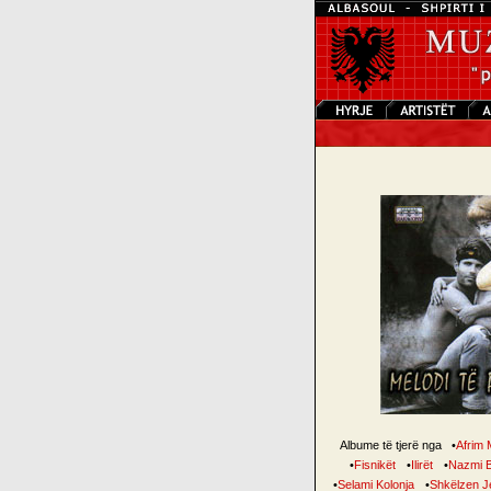
Albume të tjerë nga
•
Afrim 
•
Fisnikët
•
Ilirët
•
Nazmi B
•
Selami Kolonja
•
Shkëlzen Je