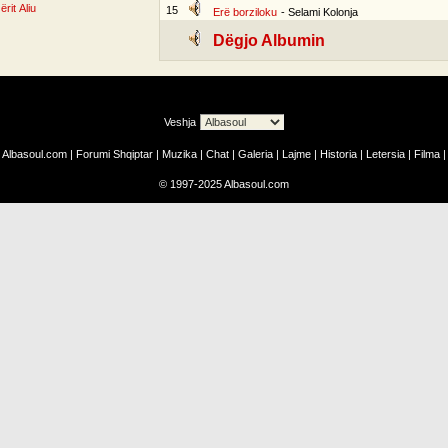
ërit Aliu
15
Erë borziloku
- Selami Kolonja
Dëgjo Albumin
Veshja
Albasoul.com
|
Forumi Shqiptar
|
Muzika
|
Chat
|
Galeria
|
Lajme
|
Historia
|
Letersia
|
Filma
|
©
1997-2025
Albasoul.com