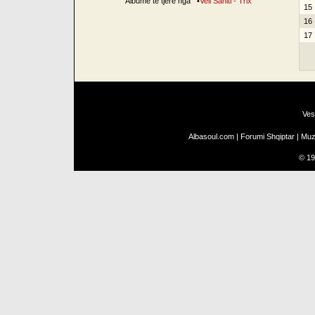
Albume të tjerë nga
•
Veli Sahiti - Trix
15
16
17
Ves
Albasoul.com
|
Forumi Shqiptar
|
Muz
©
19