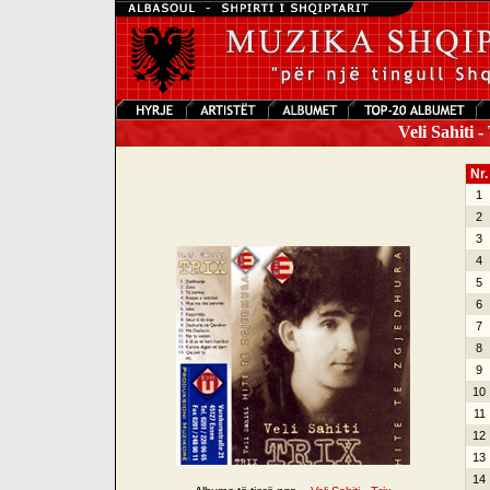
Veli Sahiti -
Nr.
1
2
3
4
5
6
7
8
9
10
11
12
13
14