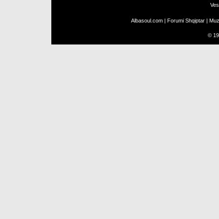
Ves
Albasoul.com
|
Forumi Shqiptar
|
Muz
©
19