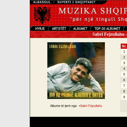
Sabri Fejzullahu 
Nr.
1
2
3
4
5
6
7
8
9
Albume të tjerë nga
•
Sabri Fejzullahu