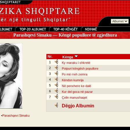
Parashqevi Simaku — Këngë popullore të zgjedhura
Nr.
Kënga
1
Ky maraku i shkretë
2
Potpuri këngësh popullore
3
Po më rreh zemra
4
Këndon kumrija
5
Në penxhere ke dalë
6
Kur del goca në pazar
7
Çelin manushaqet
Dëgjo Albumin
•
Parashqevi Simaku