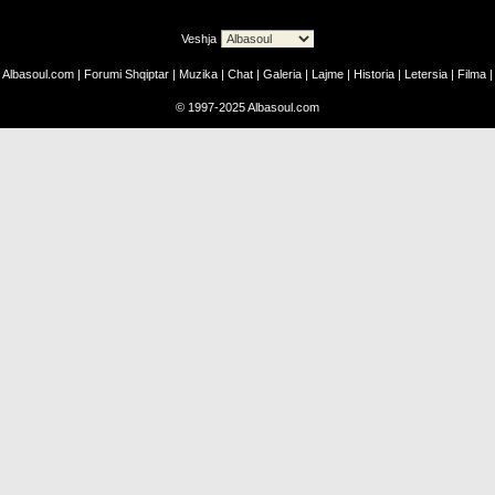
Veshja
Albasoul.com
|
Forumi Shqiptar
|
Muzika
|
Chat
|
Galeria
|
Lajme
|
Historia
|
Letersia
|
Filma
|
©
1997-2025
Albasoul.com