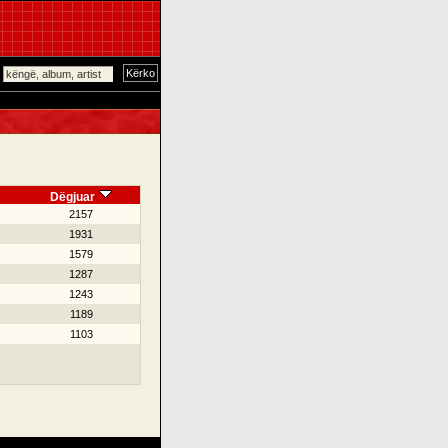
Dëgjuar
2157
1931
1579
1287
1243
1189
1103