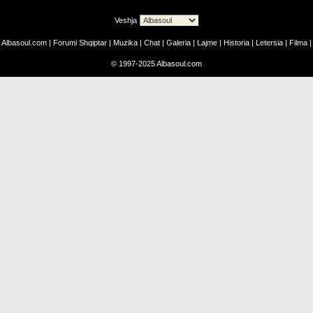
Veshja
Albasoul.com
|
Forumi Shqiptar
|
Muzika
|
Chat
|
Galeria
|
Lajme
|
Historia
|
Letersia
|
Filma
|
©
1997-2025
Albasoul.com