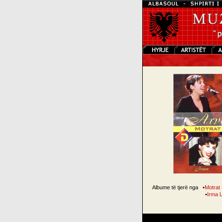
Albume të tjerë nga
•
Motrat
•
Irma 