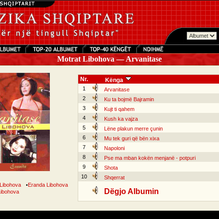
Motrat Libohova — Arvanitase
Nr.
Kënga
1
Arvanitase
2
Ku ta bojmë Bajramin
3
Kujt ti qahem
4
Kush ka vajza
5
Lëne plakun merre çunin
6
Mu tek guri që bën xixa
7
Napoloni
8
Pse ma mban kokën menjanë - potpuri
9
Shota
10
Shqerrat
 Libohova
•
Eranda Libohova
Dëgjo Albumin
Libohova