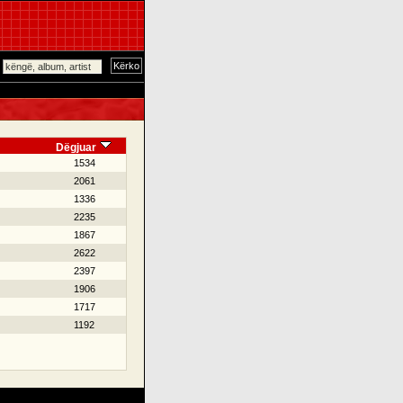
Dëgjuar
1534
2061
1336
2235
1867
2622
2397
1906
1717
1192