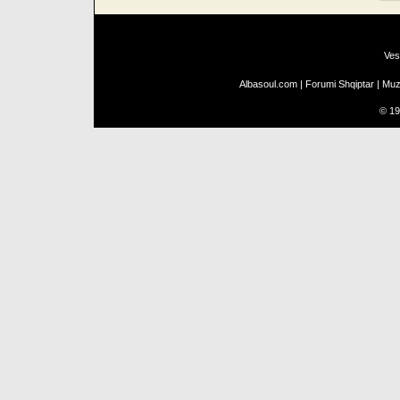
Ves
Albasoul.com
|
Forumi Shqiptar
|
Muz
©
19