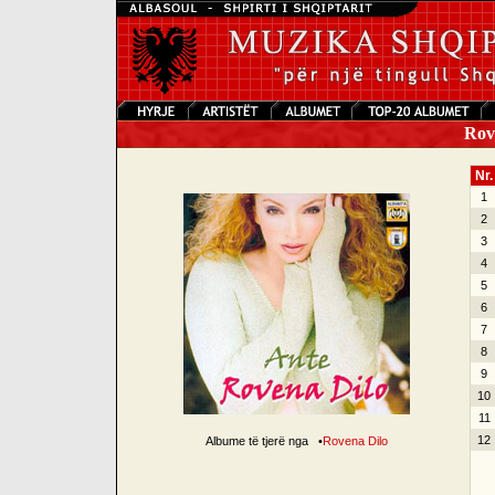
Rove
Nr.
1
2
3
4
5
6
7
8
9
10
11
12
Albume të tjerë nga
•
Rovena Dilo