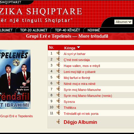
Grupi Erë e Tepelenës — More trëndafil
Nr.
Kënga
1
Ai syri yt behar
2
Ç’më treti sevdaja
3
Hape vallen, mos e mbyll
4
Leni moj bijë e çobanit
5
Moj farfuri e florinjt
6
Nënë moj e mira nënë
7
Syrin moj Mano-Manushe
8
Syrin moj Mano-Manushe (remix)
9
Syzeza
10
Thëllëza
11
Trëndafil që rri tek porta
•
Grupi Erë e Tepelenës
Dëgjo Albumin