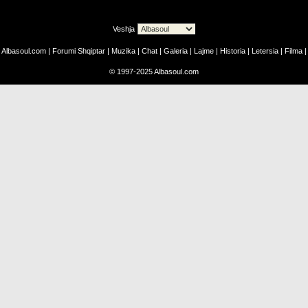
Veshja
Albasoul.com
|
Forumi Shqiptar
|
Muzika
|
Chat
|
Galeria
|
Lajme
|
Historia
|
Letersia
|
Filma
|
©
1997-2025
Albasoul.com