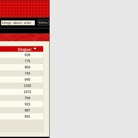
Dëgjuar
628
775
856
743
845
1332
1072
704
915
987
691