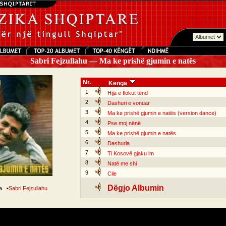
Sabri Fejzullahu — Ma ke prishë gjumin e natës
Nr.
Kënga
1
Hija e flokut tënd
2
Dashuri e vonuar
3
Ma ke prishë gjumin e natës (version dance)
4
Pse moj nënë
5
Ma ke prishë gjumin e natës
6
Dashuria
7
Ti Kosovë gjaku im
8
Natë me shi
9
Cile
Dëgjo Albumin
ga
•
Sabri Fejzullahu