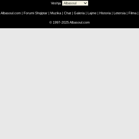
Veshja
Albasoul.com
|
Forumi Shqiptar
|
Muzika
|
Chat
|
Galeria
|
Lajme
|
Historia
|
Letersia
|
Filma
|
©
1997-2025
Albasoul.com