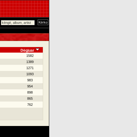
Dëgjuar
1582
1389
1271
1093
983
954
898
865
762