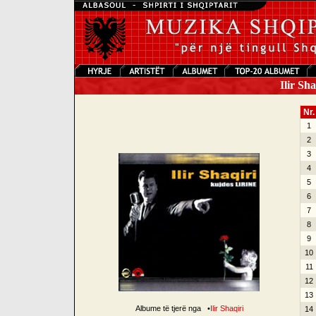
Ilir Sha
Nr.
1
2
3
4
5
6
7
8
9
10
11
12
13
Albume të tjerë nga
•
Ilir Shaqiri
14