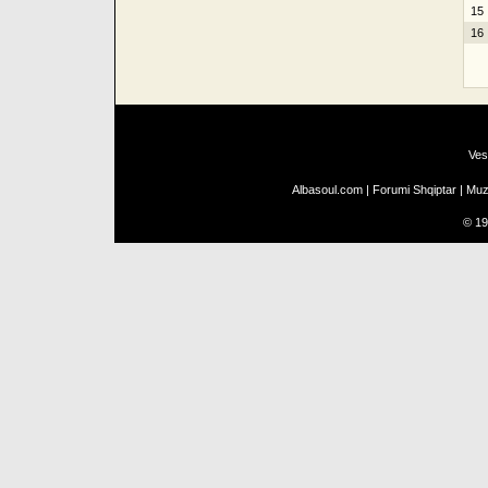
15
16
Ves
Albasoul.com
|
Forumi Shqiptar
|
Muz
©
19