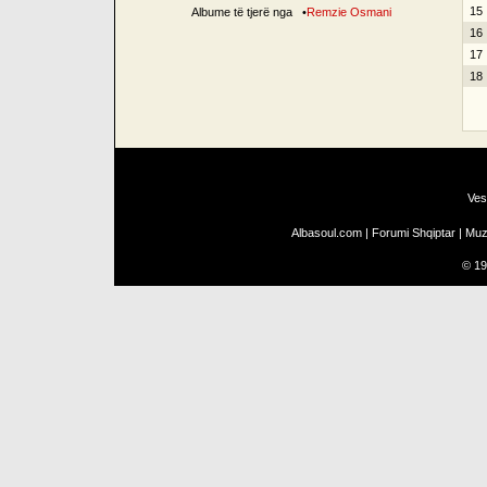
15
Albume të tjerë nga
•
Remzie Osmani
16
17
18
Ves
Albasoul.com
|
Forumi Shqiptar
|
Muz
©
19