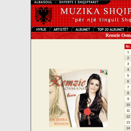
Remzie Osma
Nr.
1
2
3
4
5
6
7
8
9
10
11
12
13
14