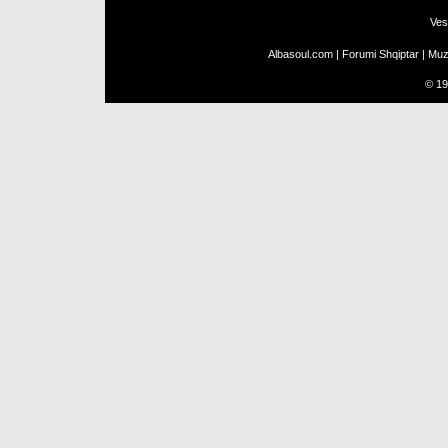
Ves
Albasoul.com
|
Forumi Shqiptar
|
Muz
©
19