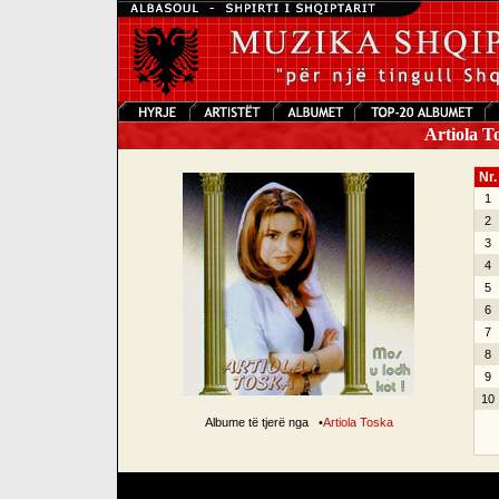
Artiola T
Nr.
1
2
3
4
5
6
7
8
9
10
Albume të tjerë nga
•
Artiola Toska