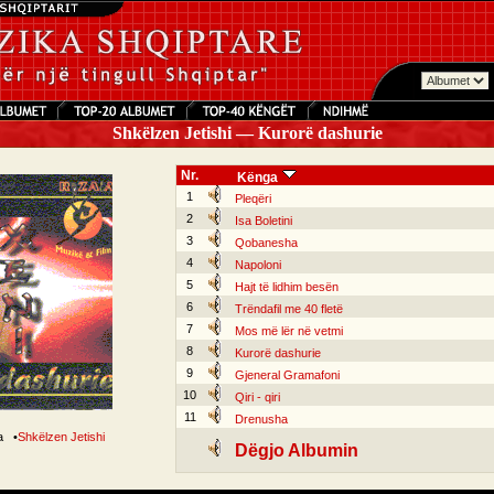
Shkëlzen Jetishi — Kurorë dashurie
Nr.
Kënga
1
Pleqëri
2
Isa Boletini
3
Qobanesha
4
Napoloni
5
Hajt të lidhim besën
6
Trëndafil me 40 fletë
7
Mos më lër në vetmi
8
Kurorë dashurie
9
Gjeneral Gramafoni
10
Qiri - qiri
11
Drenusha
ga
•
Shkëlzen Jetishi
Dëgjo Albumin