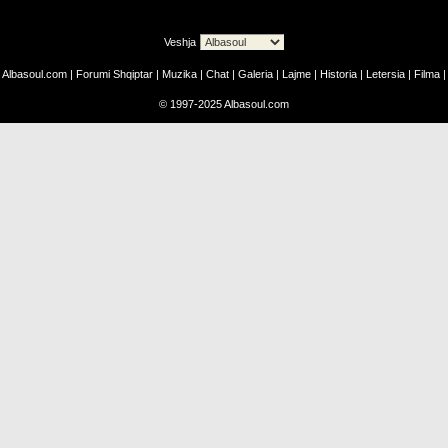
Veshja
Albasoul.com
|
Forumi Shqiptar
|
Muzika
|
Chat
|
Galeria
|
Lajme
|
Historia
|
Letersia
|
Filma
|
©
1997-2025
Albasoul.com