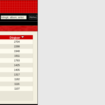
Dëgjuar
2704
2288
1948
1911
1793
1425
1405
1317
1182
1116
1107