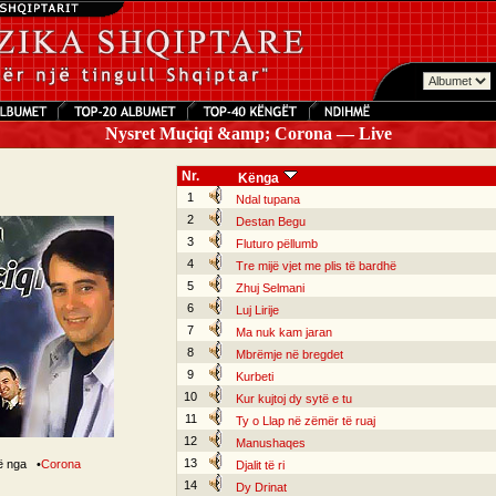
Nysret Muçiqi &amp; Corona — Live
Nr.
Kënga
1
Ndal tupana
2
Destan Begu
3
Fluturo pëllumb
4
Tre mijë vjet me plis të bardhë
5
Zhuj Selmani
6
Luj Lirije
7
Ma nuk kam jaran
8
Mbrëmje në bregdet
9
Kurbeti
10
Kur kujtoj dy sytë e tu
11
Ty o Llap në zëmër të ruaj
12
Manushaqes
13
rë nga
•
Corona
Djalit të ri
14
Dy Drinat