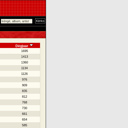
Dëgjuar
1695
1413
1360
1134
1126
976
909
835
812
768
730
661
654
585