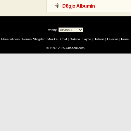
Dëgjo Albumin
Veshja
Albasoul.com
|
Forumi Shqiptar
|
Muzika
|
Chat
|
Galeria
|
Lajme
|
Historia
|
Letersia
|
Filma
|
©
1997-2025
Albasoul.com