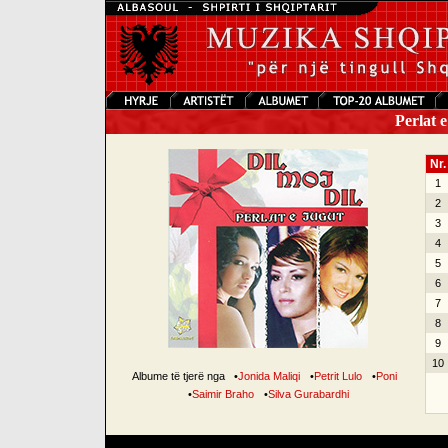
Perlat e
Nr.
1
2
3
4
5
6
7
8
9
10
Albume të tjerë nga
•
Jonida Maliqi
•
Petrit Lulo
•
Poni
•
Saimir Braho
•
Silva Gurabardhi