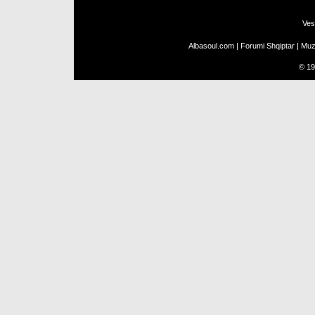
Ves
Albasoul.com
|
Forumi Shqiptar
|
Muz
©
19