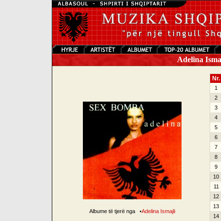
Adelina Isma
Nr.
1
2
3
4
5
6
7
8
9
10
11
12
13
Albume të tjerë nga
•
Adelina Ismajli
14