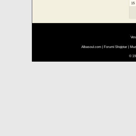
15
Ves
Albasoul.com
|
Forumi Shqiptar
|
Muz
©
19