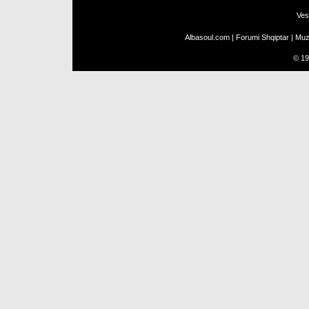
Ves
Albasoul.com
|
Forumi Shqiptar
|
Muz
©
19