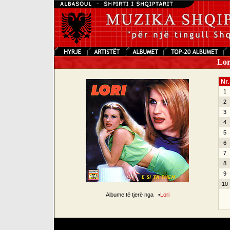
Lori
Nr.
1
2
3
4
5
6
7
8
9
10
Albume të tjerë nga
•
Lori