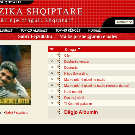
Sabri Fejzullahu — Ma ke prishë gjumin e natës
Nr.
Kënga
1
Cile
2
Dashuri e vonuar
3
Dashuria
4
Hija e flokut tënd
5
Ma ke prishë gjumin e natës
6
Ma ke prishë gjumin e natës (version dance)
7
Natë me shi
8
Pse moj nënë
9
Ti Kosovë gjaku im
Dëgjo Albumin
ga
•
Sabri Fejzullahu