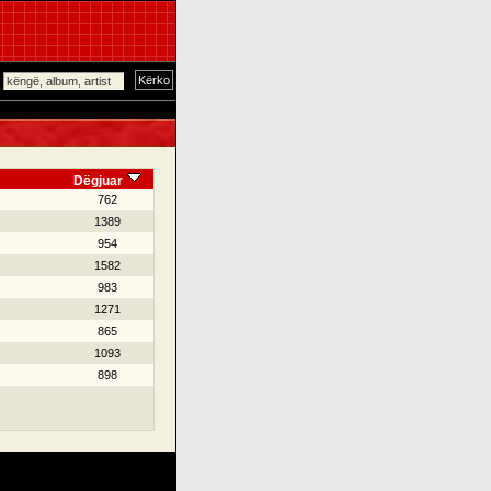
Dëgjuar
762
1389
954
1582
983
1271
865
1093
898