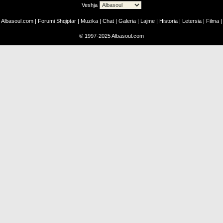
Veshja
Albasoul.com
|
Forumi Shqiptar
|
Muzika
|
Chat
|
Galeria
|
Lajme
|
Historia
|
Letersia
|
Filma
|
©
1997-2025
Albasoul.com