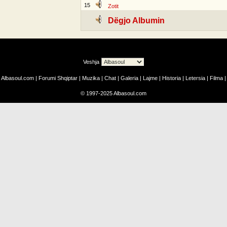
15
Zotit
Dëgjo Albumin
Veshja
Albasoul.com
|
Forumi Shqiptar
|
Muzika
|
Chat
|
Galeria
|
Lajme
|
Historia
|
Letersia
|
Filma
|
©
1997-2025
Albasoul.com