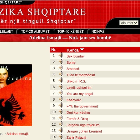
Adelina Ismajli — Nuk jam sex bombë
Nr.
Kënga
1
Sex bombë
2
Sonte
3
Amaneti
4
Ti do të martohesh
5
Shko n` R.S.
6
Lavdi, ushtari im
7
You are my angel
8
Kosovare
9
F**k the government
10
Deri kur kështu
11
Femër & Dreq
12
Largohu nga frajeri im
13
Uragan çohen krenarët
nga
•
Adelina Ismajli
14
Zahir Pajaziti