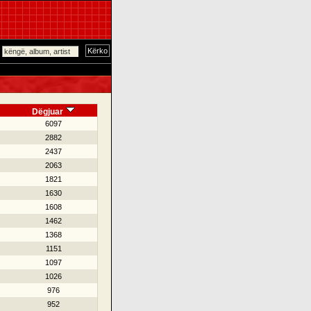
Dëgjuar
6097
2882
2437
2063
1821
1630
1608
1462
1368
1151
1097
1026
976
952