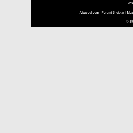
Ves
Albasoul.com
|
Forumi Shqiptar
|
Muz
©
19