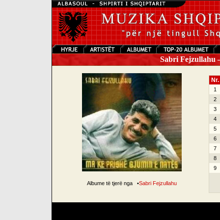
Sabri Fejzullahu 
Nr.
1
2
3
4
5
6
7
8
9
Albume të tjerë nga
•
Sabri Fejzullahu