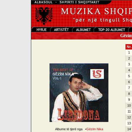
Gëzim
Nr.
1
2
3
4
5
6
7
8
9
10
11
12
13
Albume të tjerë nga
•
Gëzim Nika
14