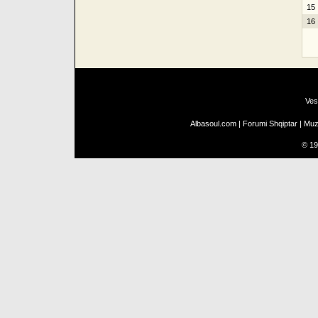
15
16
Ves
Albasoul.com
|
Forumi Shqiptar
|
Muz
©
19