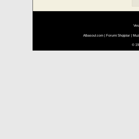
Ves
Albasoul.com
|
Forumi Shqiptar
|
Muz
©
19