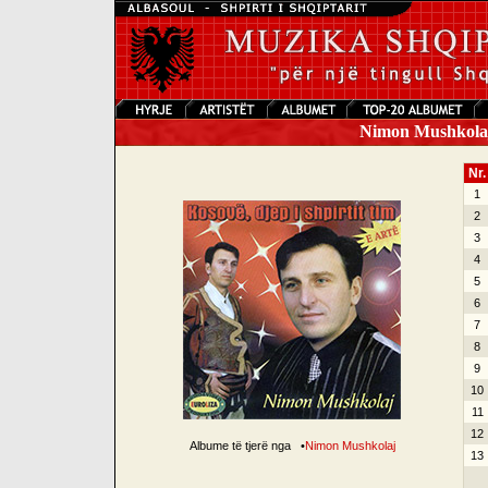
Nimon Mushkolaj 
Nr.
1
2
3
4
5
6
7
8
9
10
11
12
Albume të tjerë nga
•
Nimon Mushkolaj
13