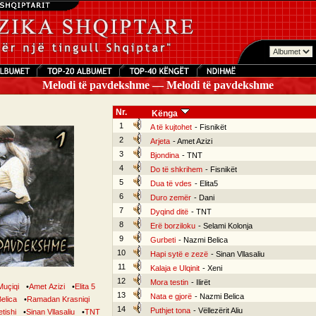
Melodi të pavdekshme — Melodi të pavdekshme
Nr.
Kënga
1
A të kujtohet
- Fisnikët
2
Arjeta
- Amet Azizi
3
Bjondina
- TNT
4
Do të shkrihem
- Fisnikët
5
Dua të vdes
- Elita5
6
Duro zemër
- Dani
7
Dyqind ditë
- TNT
8
Erë borziloku
- Selami Kolonja
9
Gurbeti
- Nazmi Belica
10
Hapi sytë e zezë
- Sinan Vllasaliu
11
Kalaja e Ulqinit
- Xeni
12
Mora testin
- Ilirët
Muçiqi
•
Amet Azizi
•
Elita 5
13
Nata e gjorë
- Nazmi Belica
elica
•
Ramadan Krasniqi
14
Puthjet tona
- Vëllezërit Aliu
tishi
•
Sinan Vllasaliu
•
TNT