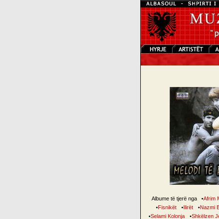
Albume të tjerë nga
•
Afrim 
•
Fisnikët
•
Ilirët
•
Nazmi B
•
Selami Kolonja
•
Shkëlzen Je