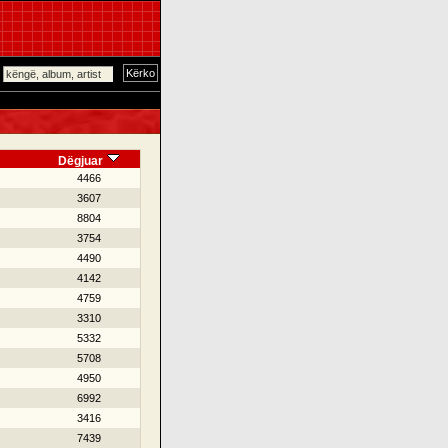
Dëgjuar
4466
3607
8804
3754
4490
4142
4759
3310
5332
5708
4950
6992
3416
7439