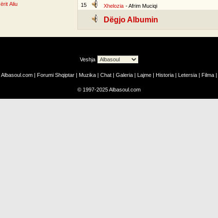
ërit Aliu
15
Xhelozia
- Afrim Muciqi
Dëgjo Albumin
Veshja
Albasoul.com
|
Forumi Shqiptar
|
Muzika
|
Chat
|
Galeria
|
Lajme
|
Historia
|
Letersia
|
Filma
|
©
1997-2025
Albasoul.com